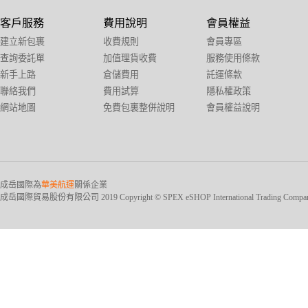
客戶服務
費用說明
會員權益
建立新包裹
收費規則
會員專區
查詢委託單
加值理貨收費
服務使用條款
新手上路
倉儲費用
託運條款
聯絡我們
費用試算
隱私權政策
網站地圖
免費包裏整併說明
會員權益說明
成岳國際為
華美航運
關係企業
成岳國際貿易股份有限公司 2019 Copyright © SPEX eSHOP International Trading Company Ltd