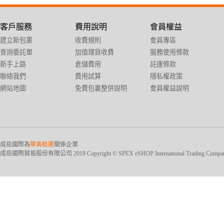
客戶服務
費用說明
會員權益
建立新包裹
收費規則
會員專區
查詢委託單
加值理貨收費
服務使用條款
新手上路
倉儲費用
託運條款
聯絡我們
費用試算
隱私權政策
網站地圖
免費包裏整併說明
會員權益說明
成岳國際為
華美航運
關係企業
成岳國際貿易股份有限公司 2019 Copyright © SPEX eSHOP International Trading Company Ltd