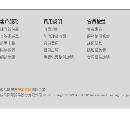
客戶服務
費用說明
會員權益
建立新包裹
收費規則
會員專區
查詢委託單
加值理貨收費
服務使用條款
新手上路
倉儲費用
託運條款
聯絡我們
費用試算
隱私權政策
網站地圖
免費包裏整併說明
會員權益說明
成岳國際為
華美航運
關係企業
成岳國際貿易股份有限公司 2019 Copyright © SPEX eSHOP International Trading Company Ltd