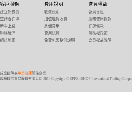
客戶服務
費用說明
會員權益
建立新包裹
收費規則
會員專區
查詢委託單
加值理貨收費
服務使用條款
新手上路
倉儲費用
託運條款
聯絡我們
費用試算
隱私權政策
網站地圖
免費包裏整併說明
會員權益說明
成岳國際為
華美航運
關係企業
成岳國際貿易股份有限公司 2019 Copyright © SPEX eSHOP International Trading Company Ltd