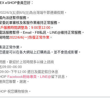
EX eSHOP會員您好：
2
到
為台灣端午節連續假期，
022/6/3(五)
6/5(日)
國內派送暫停服務，
室委託單審核及客服作業維持正常服務，
) 客戶服務時間調整為：9:00至
12:00
，
電話服務暫停
，
Email、FB私訊、LINE@維持正常服務
，
灣時間
2022/6/6(一)恢復正常作業
。
集貨正常作業，
您還是可以在各大網站上訂購商品，並不會造成影響。
問題，歡迎於上班時間多以線上諮詢
9:00~06:00
09:00~下午12:00 週日及國定假日休息
SHOP
Facebook粉絲專頁、
LINE@
留下訊息，
速與您聯繫，謝謝。
eSHOP 祝您購物愉快。