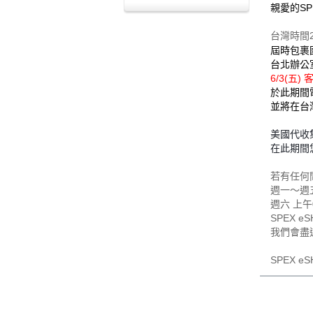
親愛的SP
台灣時間
屆時包裹
台北辦公
6/3(五
於此期間
並將在台
美國代收
在此期間
若有任何
週一～週五0
週六 上午
SPEX e
我們會盡
SPEX 