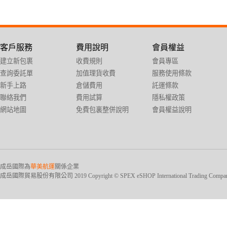
客戶服務
費用說明
會員權益
建立新包裹
收費規則
會員專區
查詢委託單
加值理貨收費
服務使用條款
新手上路
倉儲費用
託運條款
聯絡我們
費用試算
隱私權政策
網站地圖
免費包裏整併說明
會員權益說明
成岳國際為
華美航運
關係企業
成岳國際貿易股份有限公司 2019 Copyright © SPEX eSHOP International Trading Company Ltd