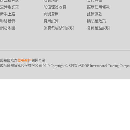
建立新包裹
收費規則
會員專區
查詢委託單
加值理貨收費
服務使用條款
新手上路
倉儲費用
託運條款
聯絡我們
費用試算
隱私權政策
網站地圖
免費包裏整併說明
會員權益說明
成岳國際為
華美航運
關係企業
成岳國際貿易股份有限公司 2019 Copyright © SPEX eSHOP International Trading Company Ltd