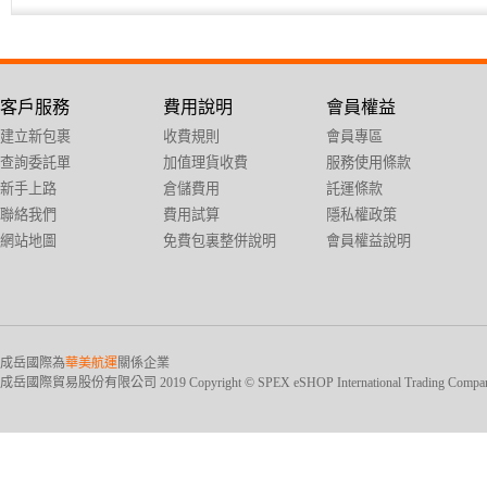
客戶服務
費用說明
會員權益
建立新包裹
收費規則
會員專區
查詢委託單
加值理貨收費
服務使用條款
新手上路
倉儲費用
託運條款
聯絡我們
費用試算
隱私權政策
網站地圖
免費包裏整併說明
會員權益說明
成岳國際為
華美航運
關係企業
成岳國際貿易股份有限公司 2019 Copyright © SPEX eSHOP International Trading Company Ltd