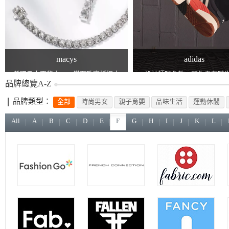
macys
adidas
美國最大百貨之一，鑽石珠寶折扣中
設計師聯名款，帶你走在時
品牌總覽A-Z
品牌類型：
全部
時尚男女
親子育嬰
品味生活
運動休閒
All
A
B
C
D
E
F
G
H
I
J
K
L