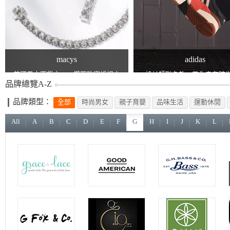
macys
adidas
美國最大百貨之一，鑽石珠寶折扣中
設計師聯名款，帶你走在時
品牌總覽A-Z
品牌類型：
全部
時尚男女
親子育嬰
品味生活
運動休閒
All
A
B
C
D
E
F
G
H
I
J
K
L