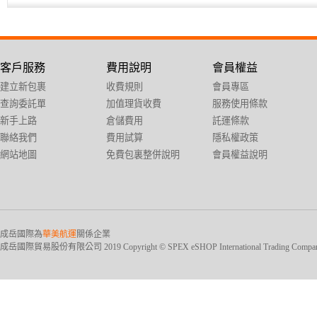
客戶服務
費用說明
會員權益
建立新包裹
收費規則
會員專區
查詢委託單
加值理貨收費
服務使用條款
新手上路
倉儲費用
託運條款
聯絡我們
費用試算
隱私權政策
網站地圖
免費包裏整併說明
會員權益說明
成岳國際為
華美航運
關係企業
成岳國際貿易股份有限公司 2019 Copyright © SPEX eSHOP International Trading Company Ltd