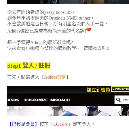
從去年開始延燒的yeezy boost 350，
到今年年初搶翻天的Originals NMD runner，
不管歐美還是台日韓，所有明星名流們人手一雙，
Adidas儼然已經成為時尚潮流的代名詞!
想一手獲得Adidas的最新鞋款嗎?
快來看看小編精心整理的購物教學~一齊購物去吧!!
Step1
登入 / 註冊
首先，點選進入【
Adidas官網
】
【已經是會員】
按下「
LOGIN
」即可登入。