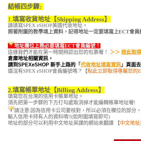
結帳四步驟:
1.
填寫收貨地址
【
Shipping Address
】
請填寫SPEX eSHOP美國代收地址。
照著附圖的教學填上資料
，記得地址一定要填寫上ECT會員
地址欄位上務必要填寫
ECT
會員編號！
這樣我們才能在第一時間辨認出您的包裹喔！
＞＞ 
按此取
倉庫地址相關資訊，
請到SPEXeSHOP 新手上路的
「
代收地址填寫資訊
」
頁面去
還沒有SPEX eSHOP會員編號嗎？【
點此立即取得專屬您的E
2.填寫帳單地址【Billing Address】
填寫您在台灣的信用卡帳單地址。
須先把第一步驟的下方打勾處取消掉才能編輯帳單地址喔!
請注意:因為信用卡公司要核對，所以必須在欄位的部分
輸入信用卡持有人的資料唷!!(如附圖填寫即可)
地址的部分可以利用中文地址英譯的網站來翻譯 【
中文地址