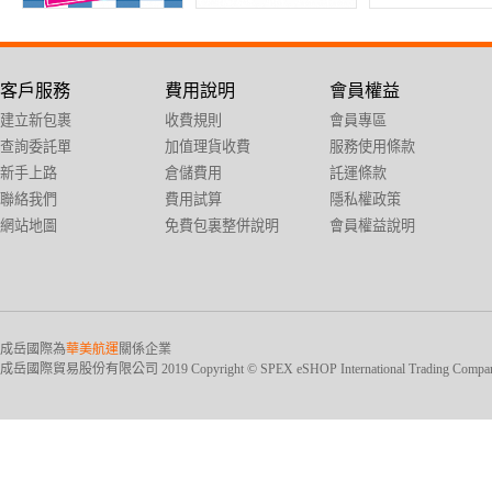
客戶服務
費用說明
會員權益
建立新包裹
收費規則
會員專區
查詢委託單
加值理貨收費
服務使用條款
新手上路
倉儲費用
託運條款
聯絡我們
費用試算
隱私權政策
網站地圖
免費包裏整併說明
會員權益說明
成岳國際為
華美航運
關係企業
成岳國際貿易股份有限公司 2019 Copyright © SPEX eSHOP International Trading Company Ltd