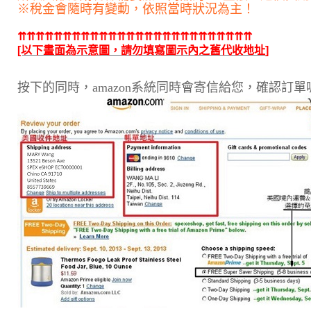
※稅金會隨時有變動，依照當時狀況為主！
⇈⇈⇈⇈⇈⇈⇈⇈⇈⇈⇈⇈⇈⇈⇈⇈⇈⇈⇈⇈⇈⇈⇈⇈⇈⇈
[以下畫面為示意圖，請勿填寫圖示內之舊代收地址
]
按下的同時，amazon系統同時會寄信給您，確認訂單