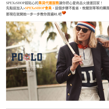
集貨代運服務
SPEXeSHOP超貼心的
讓你把心愛商品火速運回家！
SPEXeSHOP會員
先點這加入>
，這個步驟不能省，攸關到等等的購
那現在就開始一步一步教你買遍RL吧