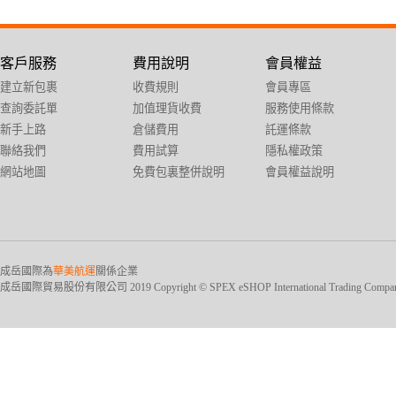
客戶服務
費用說明
會員權益
建立新包裹
收費規則
會員專區
查詢委託單
加值理貨收費
服務使用條款
新手上路
倉儲費用
託運條款
聯絡我們
費用試算
隱私權政策
網站地圖
免費包裏整併說明
會員權益說明
成岳國際為
華美航運
關係企業
成岳國際貿易股份有限公司 2019 Copyright © SPEX eSHOP International Trading Company Ltd