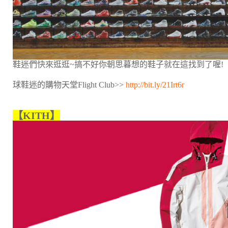
鞋迷們快來逛逛~搞不好你朝思暮想的鞋子就在這找到了喔!
球鞋迷的購物天堂Flight Club>>
http://bit.ly/21Irt6r
【KITH】