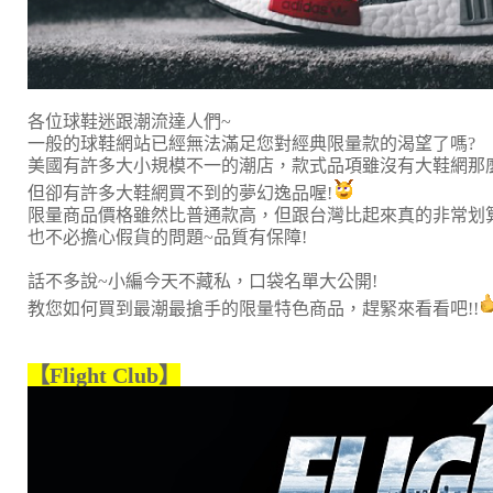
各位球鞋迷跟潮流達人們~
一般的球鞋網站已經無法滿足您對經典限量款的渴望了嗎?
美國有許多大小規模不一的潮店，款式品項雖沒有大鞋網那
但卻有許多大鞋網買不到的夢幻逸品喔!
限量商品價格雖然比普通款高，但跟台灣比起來真的非常划算
也不必擔心假貨的問題~品質有保障!
話不多說~小編今天不藏私，口袋名單大公開!
教您如何買到最潮最搶手的限量特色商品，趕緊來看看吧!!
【Flight Club】