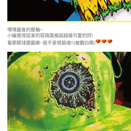
嘿嘿最後的壓軸~
小編覺得這家的惡搞風格超超級可愛的阿!
看那眼球跟圖案~是不是很銷魂!!(被翻白眼)