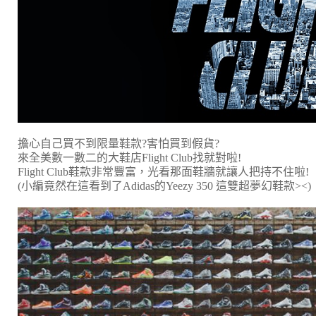
擔心自己買不到限量鞋款?害怕買到假貨?
來全美數一數二的大鞋店Flight Club找就對啦!
Flight Club鞋款非常豐富，光看那面鞋牆就讓人把持不住啦!
(小編竟然在這看到了Adidas的Yeezy 350 這雙超夢幻鞋款><)