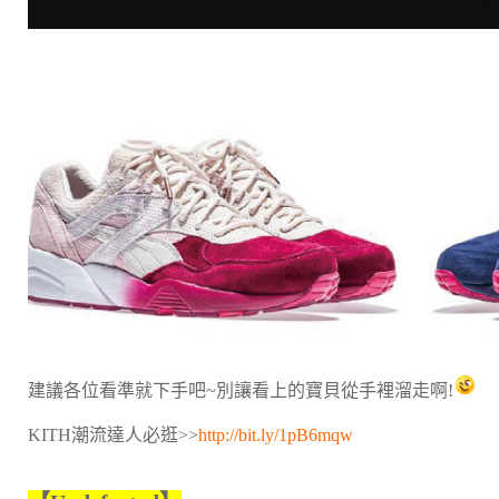
建議各位看準就下手吧~別讓看上的寶貝從手裡溜走啊!
KITH潮流達人必逛>>
http://bit.ly/1pB6mqw