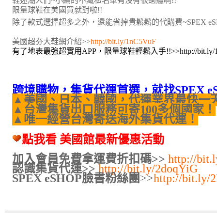
鞋迷潮人們~小編的不藏私名單有沒有很過癮啊!!
限量球鞋在美國買就對啦!!
除了款式選擇超多之外，還能省掉貴鬆鬆的代購費~SPEX eS
美國超夯大鞋網介紹>>
http://bit.ly/1nC5VuF
有了地表最強超實用APP，限量球鞋輕鬆入手!!>>
http://bit.
跨境購物，集貨代運首選，就找SPEX e
▲美國、日本、韓國，代運業界最快一
▲台灣集貨出口服務可寄100多個國家！
▲唯一經營台灣寄送海外集貨代運！
點我看 美國館最新優惠活動
加入會員免費拿運費折扣碼>>
http://bit
認識集貨代運>>
http://bit.ly/2doqYiG
SPEX eSHOP臉書粉絲團
>>
http://bit.l