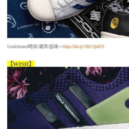
Undefeated時尚/潮流/品味>>
http://bit.ly/1RCQdO5
【WISH】