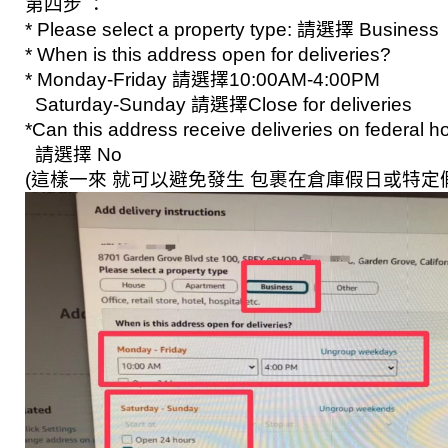
第四步 ：
* Please select a property type: 請選擇 Business 
* When is this address open for deliveries?
* Monday-Friday 請選擇10:00AM-4:00PM 
  Saturday-Sunday 請選擇Close for deliveries 
*Can this address receive deliveries on federal h
  請選擇 No 
(這樣一來 就可以避免發生 包裹在倉庫假日或特定假