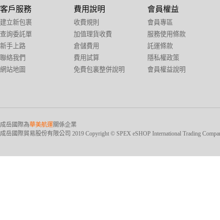
客戶服務
費用說明
會員權益
建立新包裹
收費規則
會員專區
查詢委託單
加值理貨收費
服務使用條款
新手上路
倉儲費用
託運條款
聯絡我們
費用試算
隱私權政策
網站地圖
免費包裏整併說明
會員權益說明
成岳國際為
華美航運
關係企業
成岳國際貿易股份有限公司 2019 Copyright © SPEX eSHOP International Trading Company Ltd