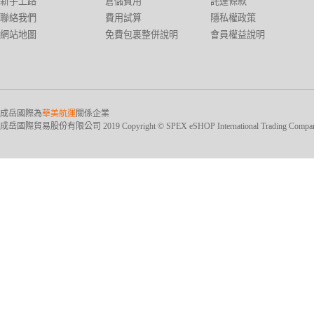
新手上路
倉儲費用
託運條款
聯絡我們
費用試算
隱私權政策
網站地圖
免費包裏整併說明
會員權益說明
成岳國際為
華美航運
關係企業
成岳國際貿易股份有限公司 2019 Copyright © SPEX eSHOP International Trading Company Ltd