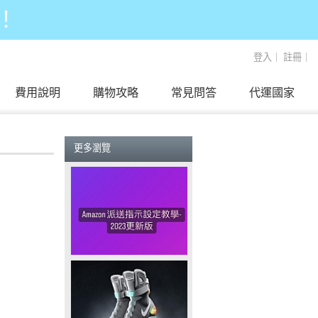
！
登入
｜
註冊
｜
費用說明
購物攻略
常見問答
代運國家
更多瀏覽