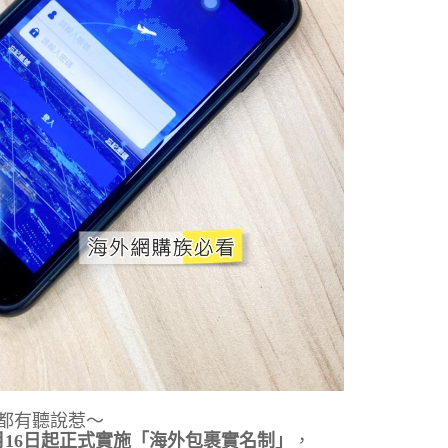
都有聽說惹～
5月16日起正式實施「海外包裹實名制」
，