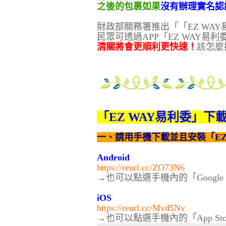
之後的包裹如果
沒有辦理實名認
財政部關務署推出「
「EZ WA
民眾可透過APP「EZ WAY
清關將會更順利更快速！
該怎麼
「EZ WAY易利委」下
一、請用手機下載並且安裝「EZ 
Android
https://reurl.cc/ZO73N6
→也可以點選手機內的「Google 
iOS
https://reurl.cc/Mvd5Nv
→也可以點選手機內的「App St