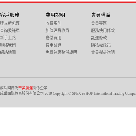
客戶服務
費用說明
會員權益
建立新包裹
收費規則
會員專區
查詢委託單
加值理貨收費
服務使用條款
新手上路
倉儲費用
託運條款
聯絡我們
費用試算
隱私權政策
網站地圖
免費包裏整併說明
會員權益說明
成岳國際為
華美航運
關係企業
成岳國際貿易股份有限公司 2019 Copyright © SPEX eSHOP International Trading Company Ltd