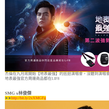
杰倫在九月底開始【地表最強】的巡迴演唱會，沒聽到演唱
地表最強官方周邊商品都在LIF8
SMG x林俊傑
➤➤
http://bit.ly/2xXMGFg