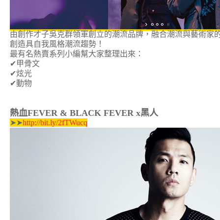
由創作才子吳克群領軍創立的潮流品牌，融合潮流與藝術家
創造具自我風格潮流趨勢！
最有名熱賣系列小編幫大家整理出來：
✔甲骨文
✔炫光
✔動物
熱血FEVER & BLACK FEVER x黑人
➤➤
http://bit.ly/2fTWucq