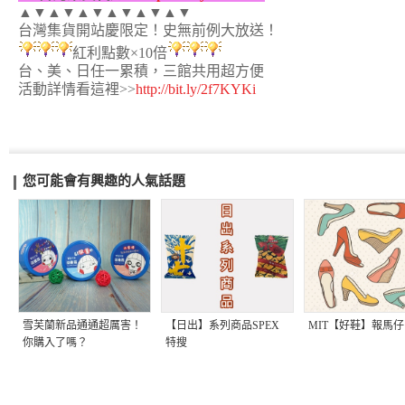
▲▼▲▼▲▼▲▼▲▼▲▼
台灣集貨開站慶限定！史無前例大放送！
紅利點數×10倍
台、美、日任一累積，三館共用超方便
活動詳情看這裡>>
http://bit.ly/2f7KYKi
您可能會有興趣的人氣話題
雪芙蘭新品通通超厲害！
【日出】系列商品SPEX
MIT【好鞋】報馬仔
你購入了嗎？
特搜