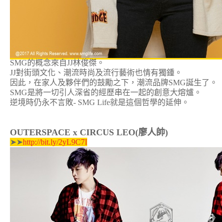
SMG的概念來自JJ林俊傑。
JJ對街頭文化、潮流時尚及流行藝術也情有獨鍾。
因此，在家人及夥伴們的鼓勵之下，潮流品牌SMG誕生了。
SMG是將一切引人深省的經歷串在一起的創意大熔爐。
逆境時仍永不言敗- SMG Life就是這個哲學的延伸。
OUTERSPACE x CIRCUS LEO(廖人帥)
➤➤
http://bit.ly/2yL9C7I