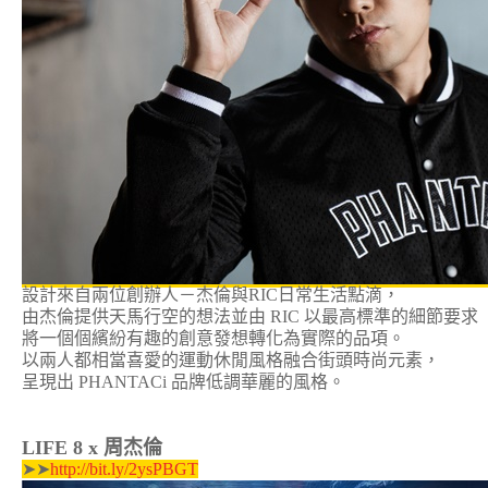
設計來自兩位創辦人－杰倫與RIC日常生活點滴，
由杰倫提供天馬行空的想法並由 RIC 以最高標準的細節要求
將一個個繽紛有趣的創意發想轉化為實際的品項。
以兩人都相當喜愛的運動休閒風格融合街頭時尚元素，
呈現出 PHANTACi 品牌低調華麗的風格。
LIFE 8 x 周杰倫
➤➤
http://bit.ly/2ysPBGT