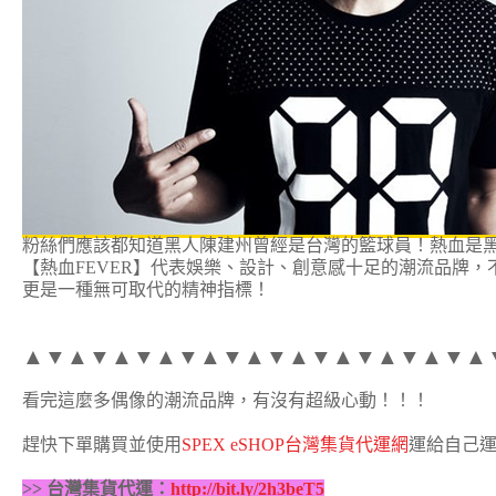
粉絲們應該都知道黑人陳建州曾經是台灣的籃球員！熱血是
【熱血FEVER】代表娛樂、設計、創意感十足的潮流品牌，
更是一種無可取代的精神指標！
▲▼▲▼▲▼▲▼▲▼▲▼▲▼▲▼▲▼▲▼▲
看完這麼多偶像的潮流品牌，有沒有超級心動！！！
趕快下單購買並使用
SPEX eSHOP台灣集貨代運網
運給自己
>> 台灣集貨代運：
http://bit.ly/2h3beT5