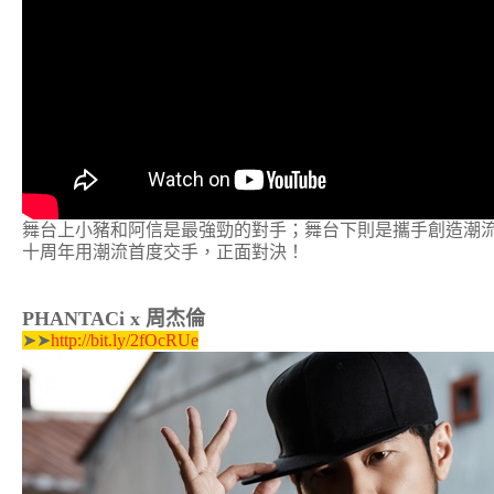
舞台上小豬和阿信是最強勁的對手；舞台下則是攜手創造潮
十周年用潮流首度交手，正面對決！
PHANTACi x 周杰倫
➤➤
http://bit.ly/2fOcRUe