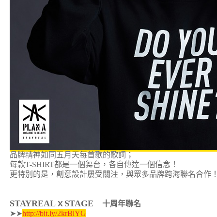
品牌精神如同五月天每首歌的歌詞；
每款T-SHIRT都是一個舞台，各自傳達一個信念！
更特別的是，創意設計屢受關注，與眾多品牌跨海聯名合作
STAYREALｘ
STAGE
十周年聯名
➤➤
http://bit.ly/2krBlYG