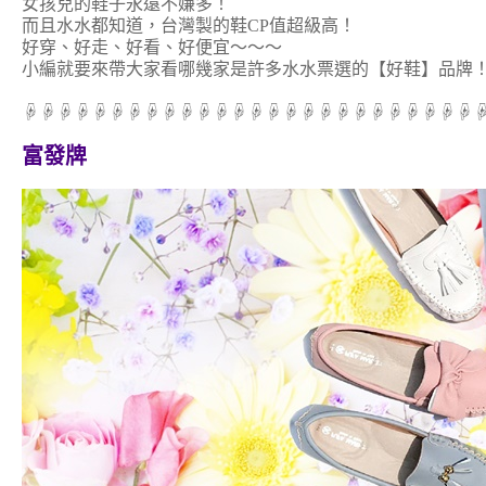
女孩兒的鞋子永遠不嫌多！
而且水水都知道，台灣製的鞋CP值超級高！
好穿、好走、好看、好便宜～～～
小編就要來帶大家看哪幾家是許多水水票選的【好鞋】品牌
☟☟☟☟☟☟☟☟☟☟☟☟☟☟☟☟☟☟☟☟☟☟☟☟☟☟
富發牌