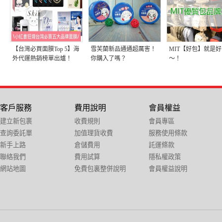
【台灣必買面膜Top 5】海
雪芙蘭新品通通超厲害！
MIT【好包】就是
外代運熱銷榜單出爐！
你購入了嗎？
～！
客戶服務
費用說明
會員權益
建立新包裹
收費規則
會員專區
查詢委託單
加值理貨收費
服務使用條款
新手上路
倉儲費用
託運條款
聯絡我們
費用試算
隱私權政策
網站地圖
免費包裏整併說明
會員權益說明