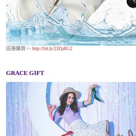
這邊購買>>
http://bit.ly/2JZp8G2
GRACE GIFT