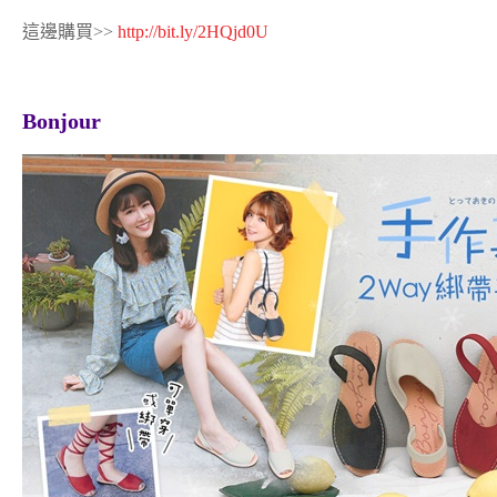
這邊購買>>
http://bit.ly/2HQjd0U
Bonjour