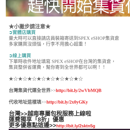
★小撇步請注意★
➲實體店購買
量大時可以直接請店員裝箱寄送到SPEX eSHOP集貨倉
多家購買沒煩惱，行李不用擔心超重！
➲線上購買
下單時收件地址填寫 SPEX eSHOP在台灣的集貨倉，
集貨整併省運費，幫你寄到全世界都可以啊！！
★☆★☆★☆★☆★☆★☆★☆★☆
台灣集貨代運全世界
>>
http://bit.ly/2wVbMQB
代收地址這樣填
>>
http://bit.ly/2x0yGKy
台灣>>越南專屬包稅服務上線啦
運費獨享「8折」優惠
更多優惠點這邊>>
http://bit.ly/2sktn5g