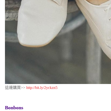
這邊購買>>
http://bit.ly/2yckzn5
Bonbons