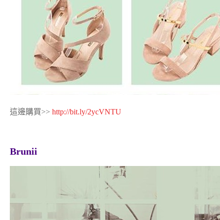
這邊購買>>
http://bit.ly/2ycVNTU
Brunii