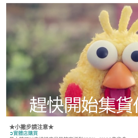
★小撇步請注意★
➲實體店購買