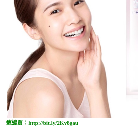
這邊買：
http://bit.ly/2Kv8gau