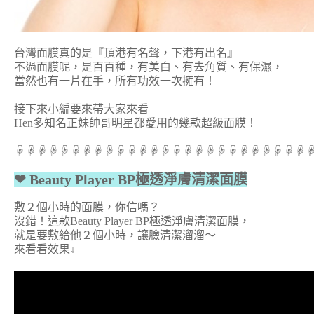
台灣面膜真的是『頂港有名聲，下港有出名』
不過面膜呢，是百百種，有美白、有去角質、有保濕，
當然也有一片在手，所有功效一次擁有！
接下來小編要來帶大家來看
Hen多知名正妹帥哥明星都愛用的幾款超級面膜！
☟☟☟☟☟☟☟☟☟☟☟☟☟☟☟☟☟☟☟☟☟☟☟☟☟☟
❤ Beauty Player BP極透淨膚清潔面膜
敷２個小時的面膜，你信嗎？
沒錯！這款Beauty Player BP極透淨膚清潔面膜，
就是要敷給他２個小時，讓臉清潔溜溜～
來看看效果↓