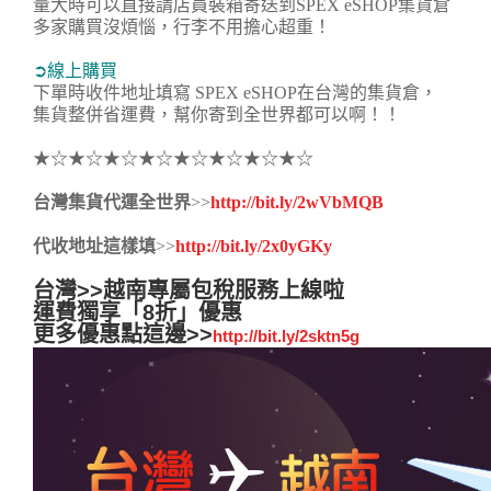
量大時可以直接請店員裝箱寄送到SPEX eSHOP集貨倉
多家購買沒煩惱，行李不用擔心超重！
➲線上購買
下單時收件地址填寫 SPEX eSHOP在台灣的集貨倉，
集貨整併省運費，幫你寄到全世界都可以啊！！
★☆★☆★☆★☆★☆★☆★☆★☆
台灣集貨代運全世界
>>
http://bit.ly/2wVbMQB
代收地址這樣填
>>
http://bit.ly/2x0yGKy
台灣>>越南專屬包稅服務上線啦
運費獨享「8折」優惠
更多優惠點這邊>>
http://bit.ly/2sktn5g