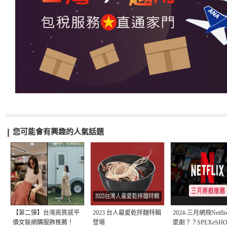
您可能會有興趣的人氣話題
【第二彈】台灣高質感平
2023 台人最愛乾拌麵特輯
2024-三月網飛Netfl
價女裝網購服飾推薦！
登場
麼劇？？SPEXeSH