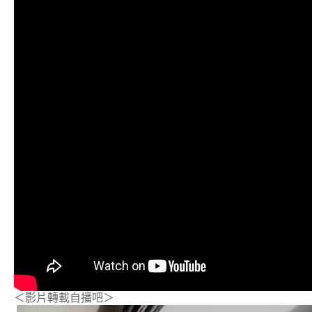
＜影片轉載自播吧＞