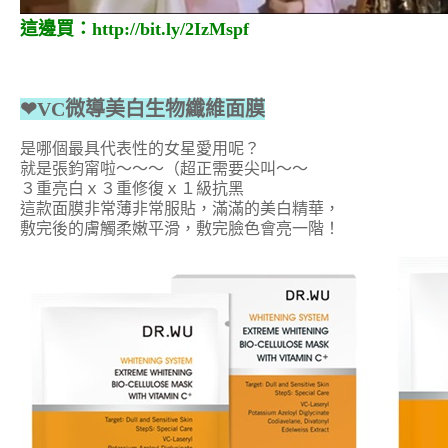
這邊買：
http://bit.ly/2IzMspf
❤VC微導美白生物纖維面膜
是哪個最具代表性的女星愛用呢？
就是張鈞甯啦～～～（超正需要尖叫～～
３重亮白ｘ３重修復ｘ１級抗黑
這款面膜非常薄非常服貼，滿滿的美白精華，
敷完後的膚觸柔嫩平滑，敷完臉色會亮一階！