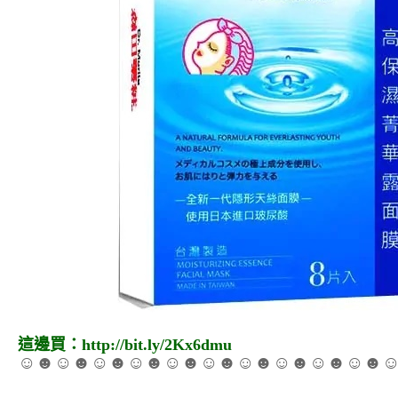
這邊買：
http://bit.ly/2Kx6dmu
☺☻☺☻☺☻☺☻☺☻☺☻☺☻☺☻☺☻☺☻