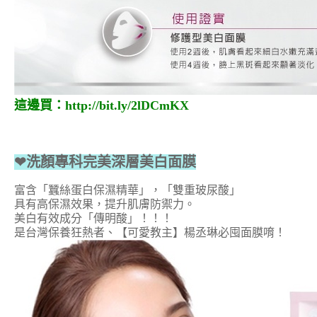
這邊買：
http://bit.ly/2lDCmKX
❤洗顏專科完美深層美白面膜
富含「蠶絲蛋白保濕精華」，「雙重玻尿酸」
具有高保濕效果，提升肌膚防禦力。
美白有效成分「傳明酸」！！！
是台灣保養狂熱者、【可愛教主】楊丞琳必囤面膜唷！