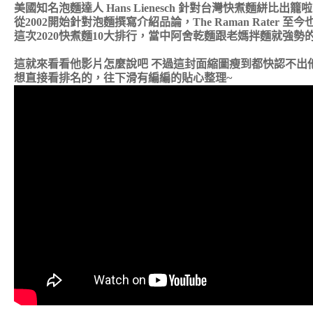
美國知名泡麵達人 Hans Lienesch 針對台灣快煮麵絣比出籠啦!
從2002開始針對泡麵撰寫介紹品論，The Raman Rater
這次2020快煮麵10大排行，當中阿舍乾麵跟老媽拌麵就強勢
這就來看看他影片怎麼說吧 不過這封面縮圖瘦到都快認不出他
想直接看排名的，往下滑有編編的貼心整理~