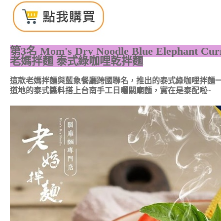
第3名
Mom's Dry Noodle Blue Elephant Cur
老媽拌麵 泰式綠咖哩乾拌麵
這款老媽拌麵與藍象餐廳跨國聯名，推出的泰式綠咖哩拌麵
道地的泰式醬料搭上台南手工日曬關廟麵，實在是泰配啦~