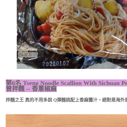
第6名
Tseng Noodle Scallion With Sichuan P
曾拌麵 -- 香蔥椒麻
拌麵之王 真的不用多說 Q彈麵挑配上香麻醬汁，絕對是海外