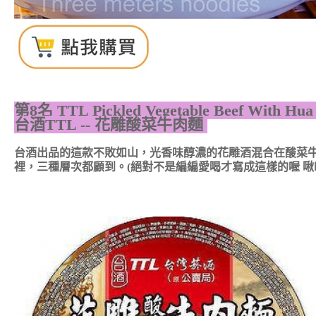
第8名
TTL Pickled Vegetable Beef With Hua
台酒TTL -- 花雕酸菜牛肉麵
台酒出品的這款不敗如山，光香味醇濃的花雕酒混合在酸菜
裡，三種層次都顧到。(絕對不是編編愛喝才寫成這樣的喔 啾