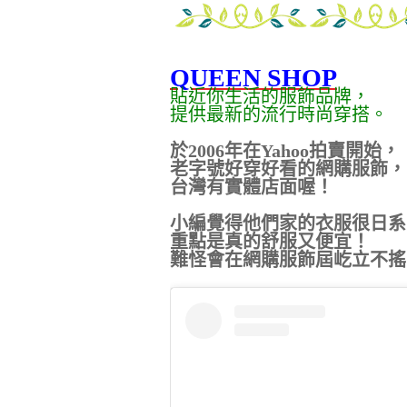
QUEEN SHOP
貼近你生活的服飾品牌，
提供最新的流行時尚穿搭。
於2006年在Yahoo拍賣開始，
老字號好穿好看的網購服飾，
台灣有實體店面喔！
小編覺得他們家的衣服很日系
重點是真的舒服又便宜！
難怪會在網購服飾屆屹立不搖