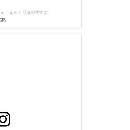
enshoplife）分享的貼文
於
張貼