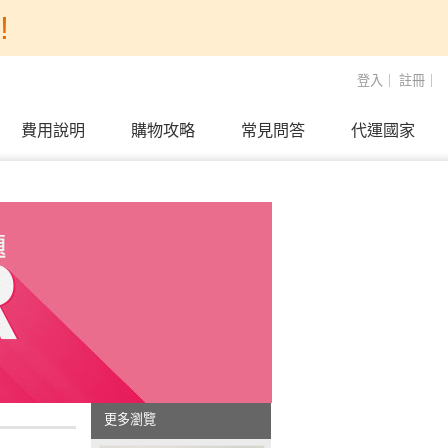
!
登入
｜
註冊
｜
費用說明
購物攻略
常見問答
代運國家
更多瀏覽