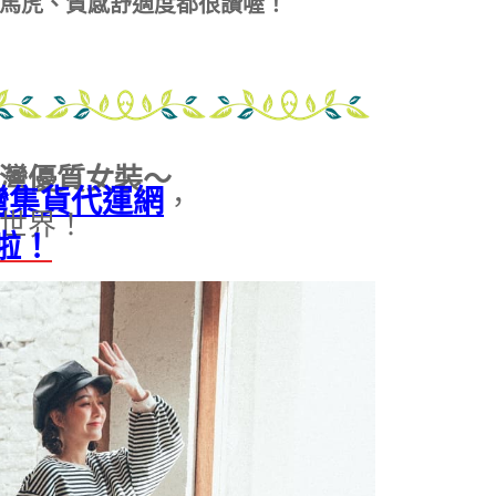
馬虎、質感舒適度都很讚喔！
灣優質女裝～
台灣集貨代運網
，
世界！
啦！