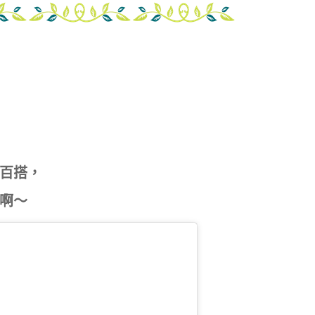
百搭，
啊～