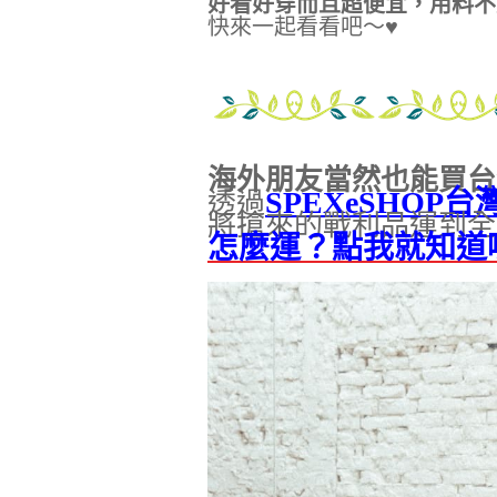
好看好穿而且超便宜，用料不
快來一起看看吧～♥
海外朋友當然也能買台
SPEXeSHOP
透過
將搶來的戰利品運到全
怎麼運？點我就知道