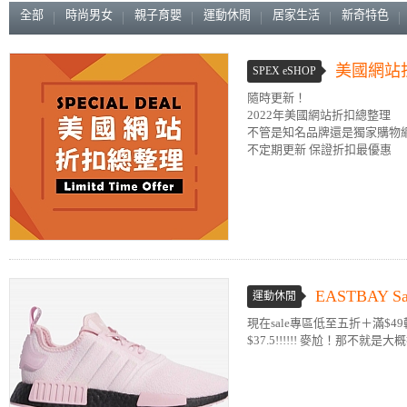
全部
時尚男女
親子育嬰
運動休閒
居家生活
新奇特色
美國網站
SPEX eSHOP
隨時更新！
2022年美國網站折扣總整理
不管是知名品牌還是獨家購物
不定期更新 保證折扣最優惠
EASTBAY
運動休閒
現在sale專區低至五折＋滿$4
$37.5!!!!!! 麥尬！那不就