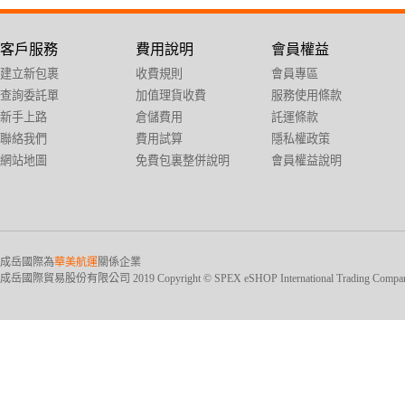
客戶服務
費用說明
會員權益
建立新包裹
收費規則
會員專區
查詢委託單
加值理貨收費
服務使用條款
新手上路
倉儲費用
託運條款
聯絡我們
費用試算
隱私權政策
網站地圖
免費包裏整併說明
會員權益說明
成岳國際為
華美航運
關係企業
成岳國際貿易股份有限公司 2019 Copyright © SPEX eSHOP International Trading Company Ltd