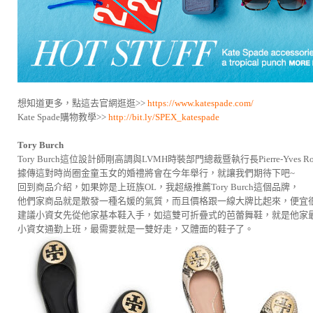
想知道更多，點這去官網逛逛>>
https://www.katespade.com/
Kate Spade購物教學>>
http://bit.ly/SPEX_katespade
Tory Burch
Tory Burch這位設計師剛高調與LVMH時裝部門總裁暨執行長Pierre-Yves 
據傳這對時尚圈金童玉女的婚禮將會在今年舉行，就讓我們期待下吧~
回到商品介紹，如果妳是上班族OL，我超級推薦Tory Burch這個品牌，
他們家商品就是散發一種名媛的氣質，而且價格跟一線大牌比起來，便宜
建議小資女先從他家基本鞋入手，如這雙可折疊式的芭蕾舞鞋，就是他家
小資女通勤上班，最需要就是一雙好走，又體面的鞋子了。