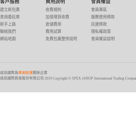
客戶服務
費用說明
會員權益
建立新包裹
收費規則
會員專區
查詢委託單
加值理貨收費
服務使用條款
新手上路
倉儲費用
託運條款
聯絡我們
費用試算
隱私權政策
網站地圖
免費包裏整併說明
會員權益說明
成岳國際為
華美航運
關係企業
成岳國際貿易股份有限公司 2019 Copyright © SPEX eSHOP International Trading Company Ltd