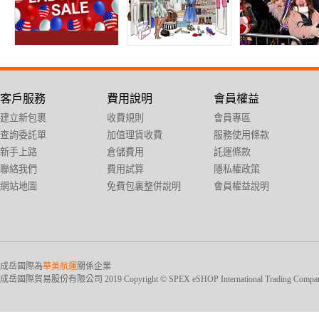
客戶服務
費用說明
會員權益
建立新包裹
收費規則
會員專區
查詢委託單
加值理貨收費
服務使用條款
新手上路
倉儲費用
託運條款
聯絡我們
費用試算
隱私權政策
網站地圖
免費包裏整併說明
會員權益說明
成岳國際為
華美航運
關係企業
成岳國際貿易股份有限公司 2019 Copyright © SPEX eSHOP International Trading Company Ltd