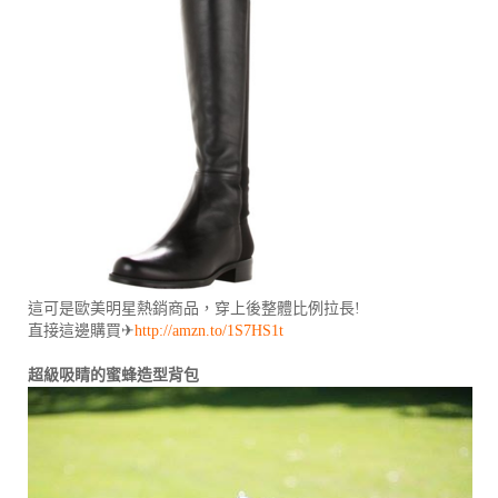
這可是歐美明星熱銷商品，穿上後整體比例拉長!
直接這邊購買✈
http://amzn.to/1S7HS1t
超級吸睛的蜜蜂造型背包