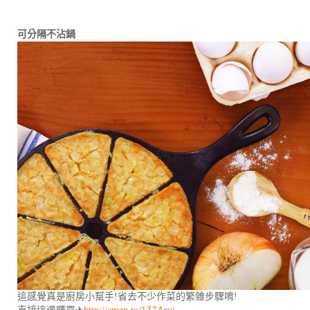
可分隔不沾鍋
這感覺真是廚房小幫手!省去不少作菜的繁雜步驟唷!