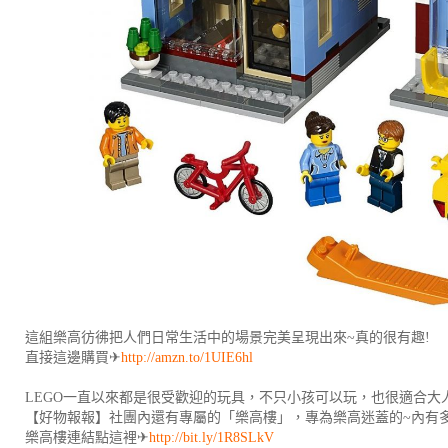
這組樂高彷彿把人們日常生活中的場景完美呈現出來~真的很有趣!
直接這邊購買✈
http://amzn.to/1UIE6hl
LEGO一直以來都是很受歡迎的玩具，不只小孩可以玩，也很適合大
【好物報報】社團內還有專屬的「樂高樓」，專為樂高迷蓋的~內有
樂高樓連結點這裡✈
http://bit.ly/1R8SLkV