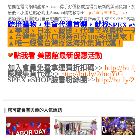
想要在電商網購龍頭Amazon得手好價格或是得到最新的美國資訊，
最後，小編也貼心附上Amazon購物教學✈
http://bit.ly/SPEX_amz
，
透過這個社團找到自己想要的商品，一次買齊再使用SPEX eSHOP
跨境購物，集貨代運首選，就找SPEX e
▲美國、日本、韓國，代運業界最快一
▲台灣集貨出口服務可寄100多個國家！
▲唯一經營台灣寄送海外集貨代運！
點我看 美國館最新優惠活動
加入會員免費拿運費折扣碼>>
http://bit
認識集貨代運>>
http://bit.ly/2doqYiG
SPEX eSHOP臉書粉絲團
>>
http://bit.l
您可能會有興趣的人氣話題