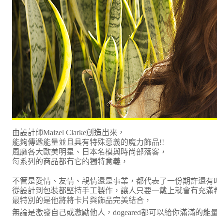
由設計師Maizel Clarke創造出來，
能夠傳遞能量並且具有特殊意義的魔力飾品!!
風靡各大歐美明星、日本名模與時尚部落客，
每系列的商品都有它的獨特意義，
不管是愛情、友情、親情還是事業，都代表了一份期許還有
從設計到包裝都堅持手工製作，讓人只要一戴上就會有充滿
最特別的是他將將卡片與飾品完美結合，
無論是激發自己或激勵他人，dogeared都可以給你滿滿的能量!