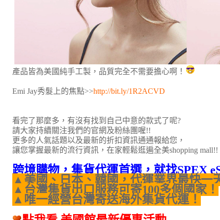
產品皆為美國純手工製，品質完全不需要擔心啊！
Emi Jay秀髮上的焦點>>
http://bit.ly/1R2ACVD
看完了那麼多，有沒有找到自己中意的款式了呢?
請大家持續關注我們的官網及粉絲團喔!!
更多的人氣話題以及最新的折扣資訊通通報給您，
讓您掌握最新的流行資訊，在家輕鬆逛遍全美shopping mall!!
跨境購物，集貨代運首選，就找SPEX e
▲美國、日本、韓國，代運業界最快一
▲台灣集貨出口服務可寄100多個國家！
▲唯一經營台灣寄送海外集貨代運！
點我看 美國館最新優惠活動