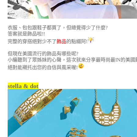
衣服、包包跟鞋子都買了，但總覺得少了什麼?
答案就是飾品啦!!
完整的穿搭絕對少不了
飾品
的點綴阿!
但現在美國流行的飾品有哪些呢?
小編聽到了眾姊妹的心聲，這次就來分享最時尚最IN的美國
絕對能襯托出您的自信與風采喔!
stella & dot