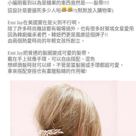
小編剛看到以為是糖果的東西竟然是~~~髮帶!!!!
這設計是要逼死多少人啦
!!(默默放入購物車)
Emi Jay在美國實在是火到不行啊，
除了許多時尚雜誌都有報導過外，也有很多好萊塢女星愛用
因為韓劇繼承者們，韓妞們更是風靡這個牌子!!
由兩個熱愛時尚的年輕女孩所創立，
Emi Jay把普通的髮圈變成可愛的髮帶，
戴在手上就像手環，可以自由搭配、混色
想綁頭髮時就可以綁，不管是當髮圈或手環都超可愛，
拿來搭配穿搭也有畫龍點睛的作用喔!