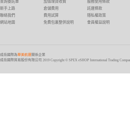
查詢委託單
加值理貨收費
服務使用條款
新手上路
倉儲費用
託運條款
聯絡我們
費用試算
隱私權政策
網站地圖
免費包裏整併說明
會員權益說明
成岳國際為
華美航運
關係企業
成岳國際貿易股份有限公司 2019 Copyright © SPEX eSHOP International Trading Company Ltd