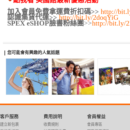
加入會員免費拿運費折扣碼>>
http://bit
認識集貨代運>>
http://bit.ly/2doqYiG
SPEX eSHOP臉書粉絲團
>>
http://bit.l
您可能會有興趣的人氣話題
客戶服務
費用說明
會員權益
建立新包裹
收費規則
會員專區