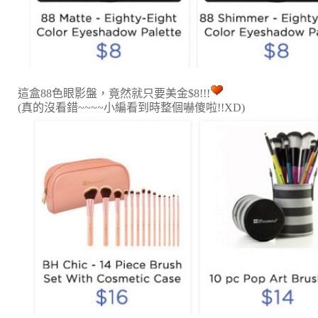
這盒88色眼影盤，竟然就只要美金$8!!!
(真的沒看錯~~~~小編看到時整個嚇傻啦!!XD)