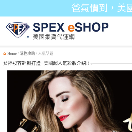
爸氣價到，美
Home
/
購物攻略
/ 人氣話題
女神妝容輕鬆打造--美國超人氣彩妝介紹!!