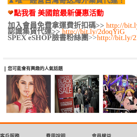
▲唯一經營台灣寄送海外集貨代運！
點我看 美國館最新優惠活動
加入會員免費拿運費折扣碼>>
http://bit
認識集貨代運>>
http://bit.ly/2doqYiG
SPEX eSHOP臉書粉絲團
>>
http://bit.l
您可能會有興趣的人氣話題
客戶服務
費用說明
會員權益