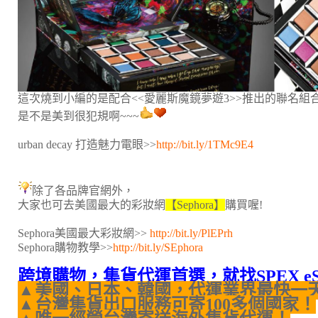
這次燒到小編的是配合<<愛麗斯魔鏡夢遊3>>推出的聯名組合
是不是美到很犯規啊~~~
urban decay 打造魅力電眼>>
http://bit.ly/1TMc9E4
除了各品牌官網外，
大家也可去美國最大的彩妝網
【Sephora】
購買喔!
Sephora美國最大彩妝網>>
http://bit.ly/PlEPrh
Sephora購物教學>>
http://bit.ly/SEphora
跨境購物，集貨代運首選，就找SPEX e
▲美國、日本、韓國，代運業界最快一
▲台灣集貨出口服務可寄100多個國家！