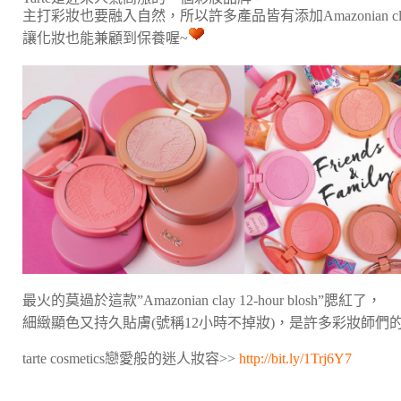
主打彩妝也要融入自然，所以許多產品皆有添加Amazonian cl
讓化妝也能兼顧到保養喔~
最火的莫過於這款”Amazonian clay 12-hour blosh”腮紅了，
細緻顯色又持久貼膚(號稱12小時不掉妝)，是許多彩妝師們
tarte cosmetics戀愛般的迷人妝容>>
http://bit.ly/1Trj6Y7