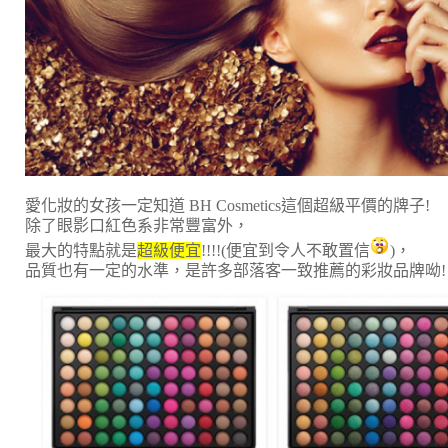
愛化妝的女孩一定知道 BH Cosmetics這個超級平價的牌子!
除了眼影口紅色系非常豐富外，
最大的特點就是
超級便宜
!!!!(便宜到令人不敢置信
)，
品質也有一定的水準，是許多部落客一致推薦的彩妝品牌呦!