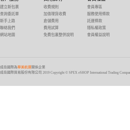
建立新包裹
收費規則
會員專區
查詢委託單
加值理貨收費
服務使用條款
新手上路
倉儲費用
託運條款
聯絡我們
費用試算
隱私權政策
網站地圖
免費包裏整併說明
會員權益說明
成岳國際為
華美航運
關係企業
成岳國際貿易股份有限公司 2019 Copyright © SPEX eSHOP International Trading Company Ltd