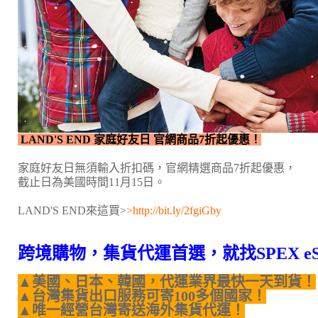
LAND'S END 家庭好友日 官網商品7折起優惠！
家庭好友日無須輸入折扣碼，官網精選商品7折起優惠，
截止日為美國時間11月15日。
LAND'S END來這買>
>http://bit.ly/2fgiGby
跨境購物，集貨代運首選，就找SPEX e
▲美國、日本、韓國，代運業界最快一天到貨！
▲台灣集貨出口服務可寄100多個國家！
▲唯一經營台灣寄送海外集貨代運！