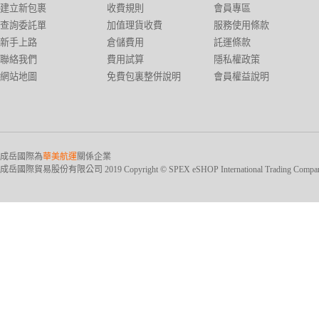
建立新包裹
收費規則
會員專區
查詢委託單
加值理貨收費
服務使用條款
新手上路
倉儲費用
託運條款
聯絡我們
費用試算
隱私權政策
網站地圖
免費包裏整併說明
會員權益說明
成岳國際為
華美航運
關係企業
成岳國際貿易股份有限公司 2019 Copyright © SPEX eSHOP International Trading Company Ltd