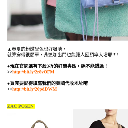
▲春夏的粉嫩配色也好吸睛，
就算穿得很簡單，背這咖出門也能讓人回頭率大增耶!!!!
●
現在官網還有下殺3折的好康專區，絕不能錯過！
>>
http://bit.ly/2r8vOFM
●
買完要記得填寫我們的美國代收地址唷
>>
http://bit.ly/20pdDWM
ZAC POSEN