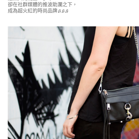
卻在社群媒體的推波助瀾之下，
成為超火紅的時尚品牌
♫
♫
♫