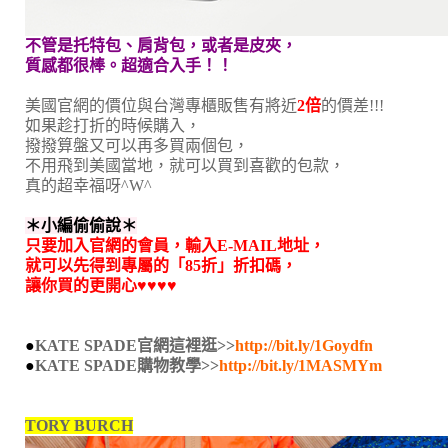
不管是托特包
、
肩背包，或者是
皮夾，
質感都很棒。超適合入手！！
美國官網的價位與台灣專櫃販售有將近
2倍
的價差!!!
如果趁打折的時候購入，
撥撥算盤又可以再多買兩個包，
不用飛到美國當地，就可以買到喜歡的包款，
真的超幸福呀^W^
＊小編偷偷說
＊
只要加入官網的會員，輸入E-MAIL地址，
就可以先得到專屬的「85折」折扣碼，
讓你買的更開心♥
♥
♥
♥
●
KATE SPADE官網這裡逛>>
http://bit.ly/1Goydfn
●
KATE SPADE購物教學>>
http://bit.ly/1MASMYm
TORY BURCH