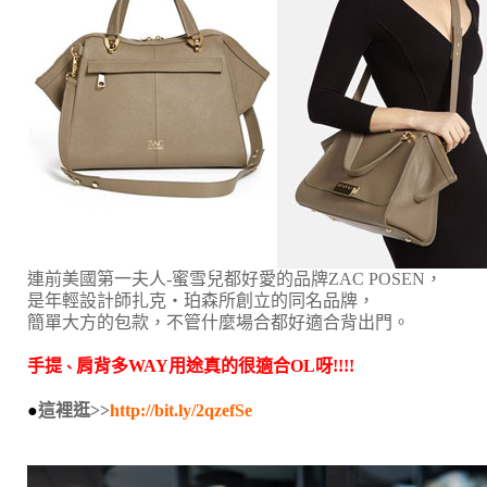
連前美國第一夫人-蜜雪兒都好愛的品牌ZAC POSEN，
是年輕設計師扎克・珀森所創立的同名品牌，
簡單大方的包款，不管什麼場合都好適合背出門。
手提
肩背多WAY用途真的很適合OL呀!!!!
、
●
這裡逛>>
http://bit.ly/2qzefSe