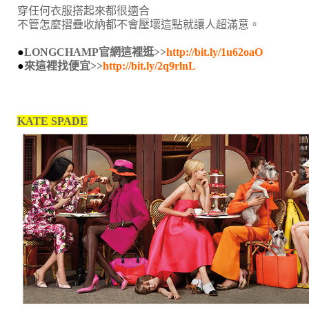
穿任何衣服搭起來都很適合
不管怎麼摺疊收納都不會壓壞這點就讓人超滿意。
●
LONGCHAMP官網這裡逛>>
http://bit.ly/1u62oaO
●
來這裡找便宜>>
http://bit.ly/2q9rlnL
KATE SPADE