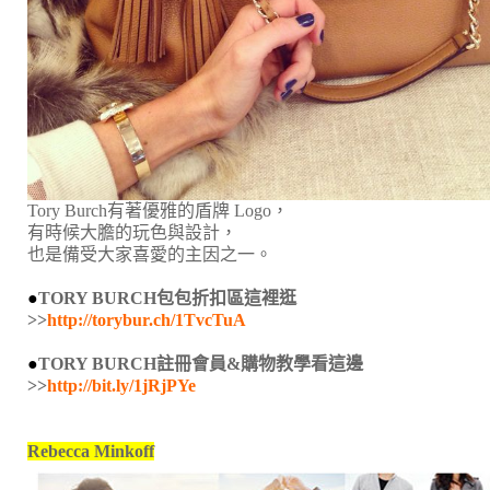
Tory Burch有著優雅的盾牌 Logo，
有時候大膽的玩色與設計，
也是備受大家喜愛的主因之一。
●
TORY BURCH包包折扣區這裡逛
>>
http://torybur.ch/1TvcTuA
●
TORY BURCH註冊會員&購物教學看這邊
>>
http://bit.ly/1jRjPYe
Rebecca Minkoff