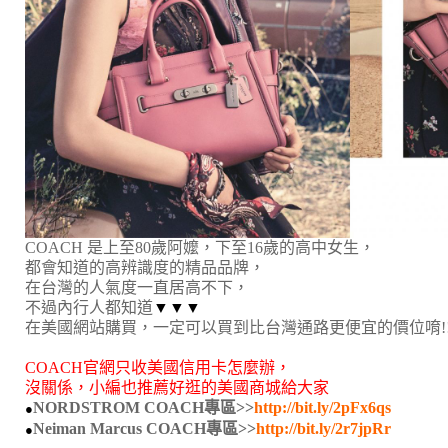
COACH 是上至80歲阿嬤，下至16歲的高中女生，
都會知道的高辨識度的精品品牌，
在台灣的人氣度一直居高不下，
不過內行人都知道
▼
▼
▼
在美國網站購買，一定可以買到比台灣通路更便宜的價位唷!!
COACH官網只收美國信用卡怎麼辦，
沒關係，小編也推薦好逛的美國商城給大家
NORDSTROM COACH專區>>
http://bit.ly/2pFx6qs
●
N
eiman Marcus COACH專區>>
http://bit.ly/2r7jpRr
●