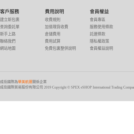
客戶服務
費用說明
會員權益
建立新包裹
收費規則
會員專區
查詢委託單
加值理貨收費
服務使用條款
新手上路
倉儲費用
託運條款
聯絡我們
費用試算
隱私權政策
網站地圖
免費包裏整併說明
會員權益說明
成岳國際為
華美航運
關係企業
成岳國際貿易股份有限公司 2019 Copyright © SPEX eSHOP International Trading Company Ltd