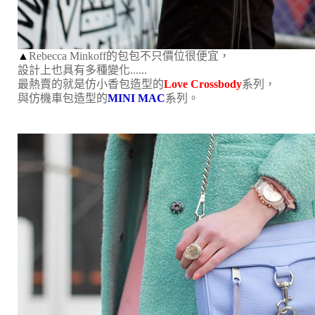
▲
Rebecca Minkoff的包包不只價位很便宜，
設計上也具有多種變化......
最熱賣的就是仿小香包造型的
Love Crossbody
系列，
與仿機車包造型的
MINI MAC
系列。