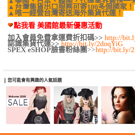
▲美國、日本、韓國，代運業界最快一
▲台灣集貨出口服務可寄100多個國家！
▲唯一經營台灣寄送海外集貨代運！
點我看 美國館最新優惠活動
加入會員免費拿運費折扣碼>>
http://bit
認識集貨代運>>
http://bit.ly/2doqYiG
SPEX eSHOP臉書粉絲團
>>
http://bit.l
您可能會有興趣的人氣話題