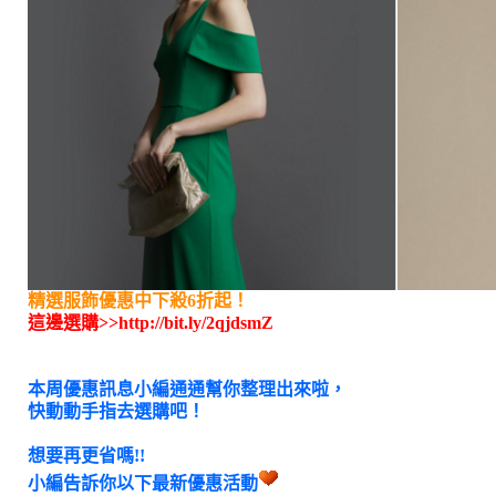
精選服飾優惠中下殺6折起！
這邊選購>>
http://bit.ly/2qjdsmZ
本周優惠訊息小編通通幫你整理出來啦，
快動動手指去選購吧！
想要再更省嗎
!!
小編告訴你以下最新優惠活動