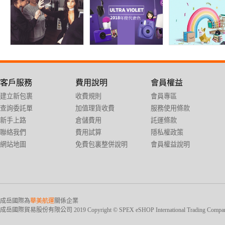
客戶服務
費用說明
會員權益
建立新包裹
收費規則
會員專區
查詢委託單
加值理貨收費
服務使用條款
新手上路
倉儲費用
託運條款
聯絡我們
費用試算
隱私權政策
網站地圖
免費包裏整併說明
會員權益說明
成岳國際為
華美航運
關係企業
成岳國際貿易股份有限公司 2019 Copyright © SPEX eSHOP International Trading Company Ltd