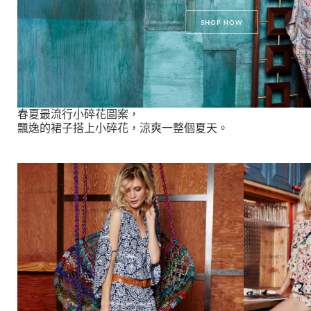
春夏最流行小碎花圖案，
飄逸的裙子搭上小碎花，涼爽一整個夏天。