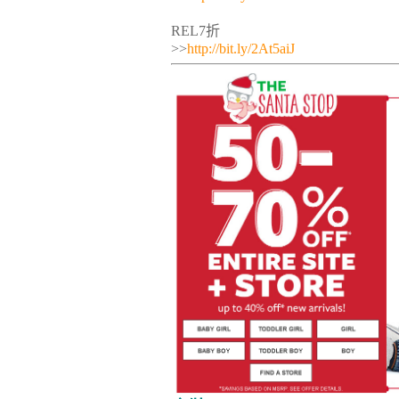
REL7折
>>
http://bit.ly/2At5aiJ