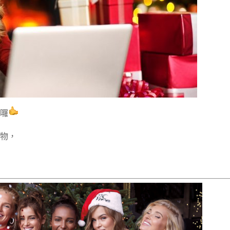
8囉
物，