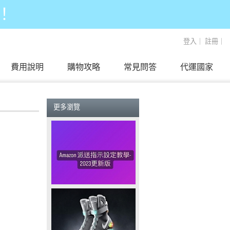
！
登入
｜
註冊
｜
費用說明
購物攻略
常見問答
代運國家
更多瀏覽