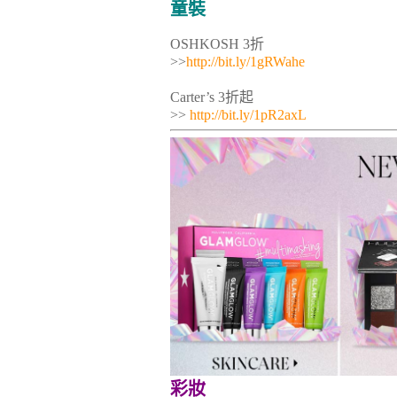
童裝
OSHKOSH 3折
>>
http://bit.ly/1gRWahe
Carter’s 3折起
>>
http://bit.ly/1pR2axL
彩妝