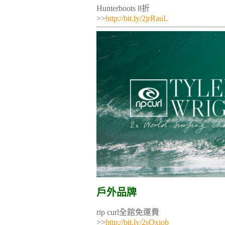
Hunterboots 8折
>>
http://bit.ly/2jrRauL
戶外品牌
rip curl全館免運費
>>
http://bit.ly/2sOxiob