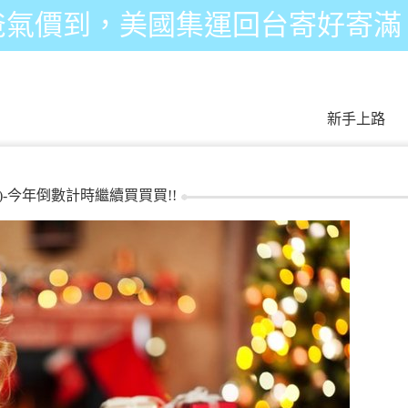
爸氣價到，美國集運回台寄好寄滿
新手上路
3)-今年倒數計時繼續買買買!!