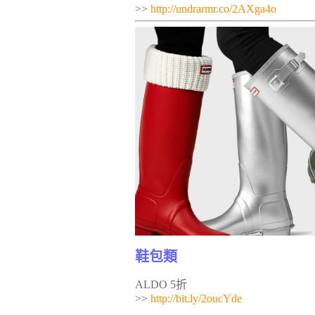
>>
http://undrarmr.co/2AXga4o
鞋包類
ALDO 5折
>>
http://bit.ly/2oucYde