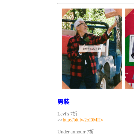
男裝
Levi’s 7折
>>
http://bit.ly/2oI0MHv
Under armourr 7折