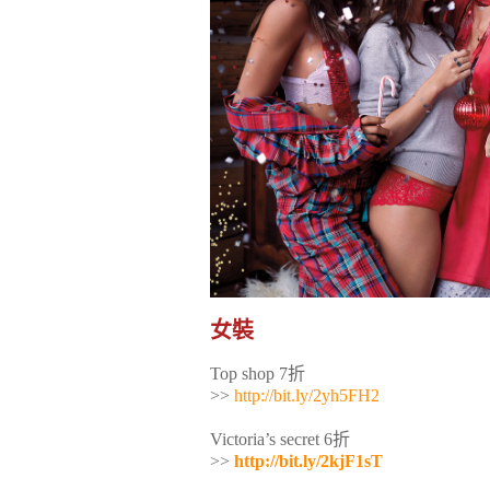
女裝
Top shop 7折
>>
http://bit.ly/2yh5FH2
Victoria’s secret 6折
>>
http://bit.ly/2kjF1sT