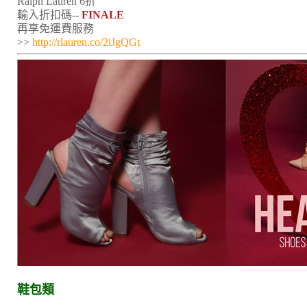
Ralph Lauren 6折
輸入折扣碼--
FINALE
再享免運費服務
>>
http://rlauren.co/2iJgQGt
鞋包類