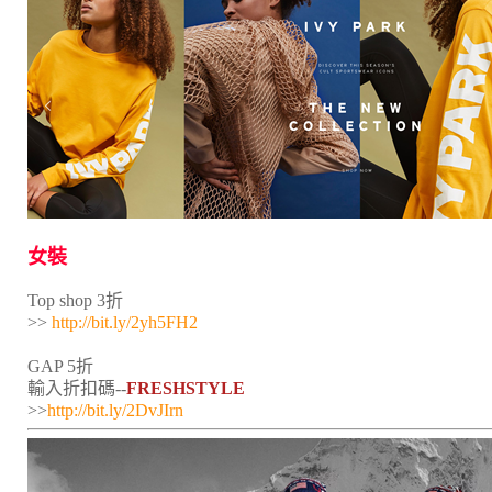
女裝
Top shop 3折
>>
http://bit.ly/2yh5FH2
GAP 5折
輸入折扣碼--
FRESHSTYLE
>>
http://bit.ly/2DvJIrn