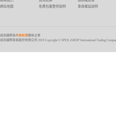
聯絡我們
費用試算
隱私權政策
網站地圖
免費包裏整併說明
會員權益說明
成岳國際為
華美航運
關係企業
成岳國際貿易股份有限公司 2019 Copyright © SPEX eSHOP International Trading Company Ltd