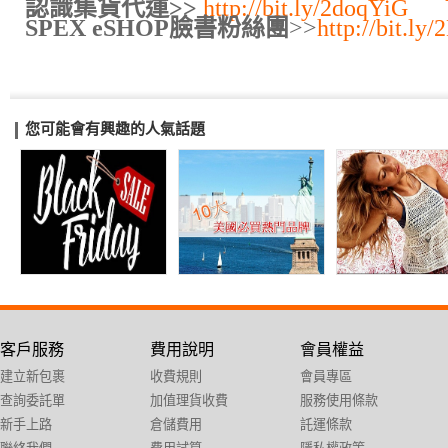
認識集貨代運>>
http://bit.ly/2doqYiG
SPEX eSHOP臉書粉絲團
>>
http://bit.l
您可能會有興趣的人氣話題
客戶服務
費用說明
會員權益
建立新包裹
收費規則
會員專區
查詢委託單
加值理貨收費
服務使用條款
新手上路
倉儲費用
託運條款