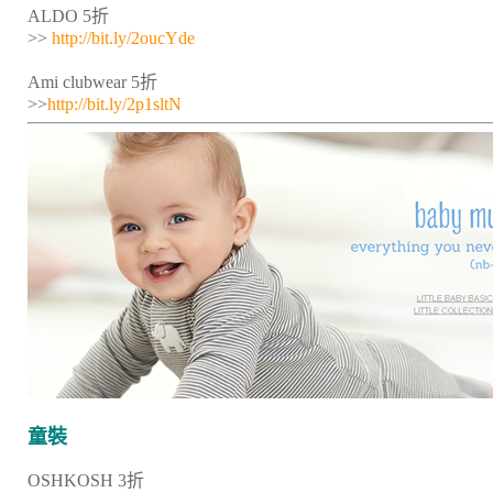
ALDO 5折
>>
http://bit.ly/2oucYde
Ami clubwear 5折
>>
http://bit.ly/2p1sltN
童裝
OSHKOSH 3折