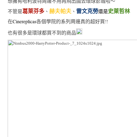
想擁有哈利波特周邊不用再飛出國去環球影城啦～
葛萊芬多
赫夫帕夫
雷文克勞
史萊哲林
不管是
、
、
還是
在
Cinereplicas
各個學院的系列周邊真的超好買!!
也有很多是環球都買不到的商品