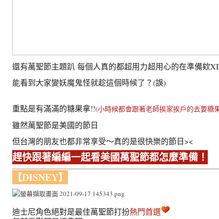
還有萬聖節主題趴
每個人真的都超用力超用心的在準備欸
X
能看到大家變妖魔鬼怪就趁這個時候了？
(
誤
)
重點是有滿滿的糖果拿
!!
(
小時候都會跟著老師挨家挨戶的去要糖
雖然萬聖節是美國的節日
但台灣的朋友也都非常享受～真的是很快樂的節日
><
趕快跟著編編一起看美國萬聖節都怎麼準備！
【DISNEY】
迪士尼角色絕對是最佳萬聖節打扮
熱門首選