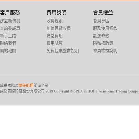
客戶服務
費用說明
會員權益
建立新包裹
收費規則
會員專區
查詢委託單
加值理貨收費
服務使用條款
新手上路
倉儲費用
託運條款
聯絡我們
費用試算
隱私權政策
網站地圖
免費包裏整併說明
會員權益說明
成岳國際為
華美航運
關係企業
成岳國際貿易股份有限公司 2019 Copyright © SPEX eSHOP International Trading Company Ltd