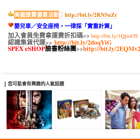
美國運費優惠活動
：
http://bit.ly/2RNSuZr
嬰兒車／安全座椅，一律採「實重計算」
加入會員免費拿運費折扣碼
>>
http://bit.ly/1QjioOS
認識集貨代運>>
http://bit.ly/2doqYiG
SPEX eSHOP
臉書粉絲團
>>
http://bit.ly/2EQMv
您可能會有興趣的人氣話題