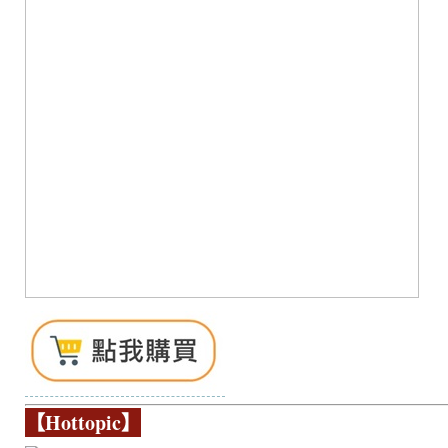
【Hottopic】