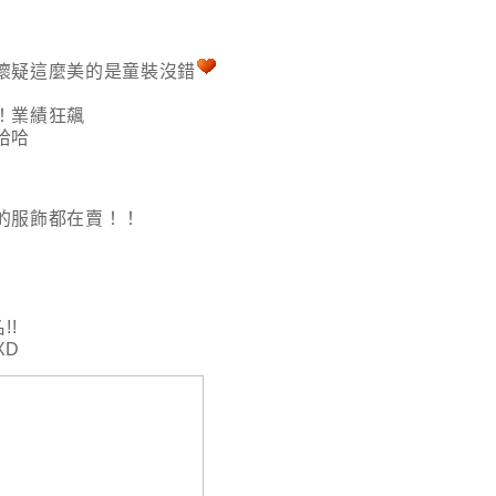
懷疑這麼美的是童裝沒錯
！業績狂飆
哈哈
的服飾都在賣！！
!!
XD