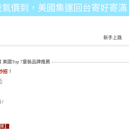
爸氣價到，美國集運回台寄好寄滿
新手上路
美國Top 7童裝品牌推薦
妙招
！
ﾉ
牌】