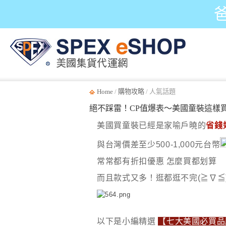
Home
/
購物攻略
/ 人氣話題
絕不踩雷！CP值爆表～美國童裝這樣買 
美國買童裝已經是家喻戶曉的
省錢
與台灣價差至少500-1,000元台幣
常常都有折扣優惠 怎麼買都划算
而且款式又多！逛都逛不完(≧∇≦)
以下是小編精選
【七大美國必買品