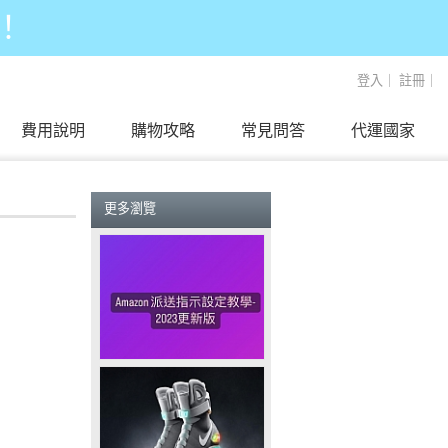
！
登入
｜
註冊
｜
費用說明
購物攻略
常見問答
代運國家
更多瀏覽