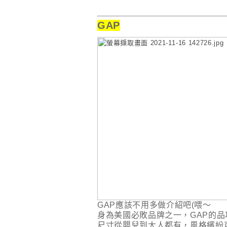
GAP
GAP應該不用多做介紹吧(喂～
身為美國必敗品牌之一，GAP的品
尺寸從嬰兒到大人都有，風格繽紛