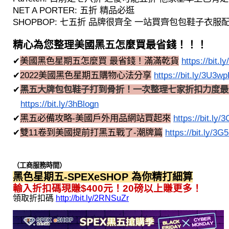
NET A PORTER: 五折 精品必逛
SHOPBOP: 七五折 品牌很齊全 一站買齊包包鞋子衣服
精心為您整理美國黑五怎麼買最省錢！！！
✔
美國黑色星期五怎麼買 最省錢！滿滿乾貨
https://bit.
✔
2022美國黑色星期五購物心法分享
https://bit.ly/3U3w
✔
黑五大牌包包鞋子打到骨折！一次整理七家折扣力度最
https://bit.ly/3hBlogn
✔
黑五必備攻略-美國戶外用品網站買起來
https://bit.ly
✔
雙11卷到美國提前打黑五戰了-潮牌篇
https://bit.ly/3
（工商服務時間）
黑色星期五-SPEXeSHOP 為你精打細算
輸入折扣碼現賺$400元！20磅以上賺更多！
領取折扣碼
http://bit.ly/2RNSuZr