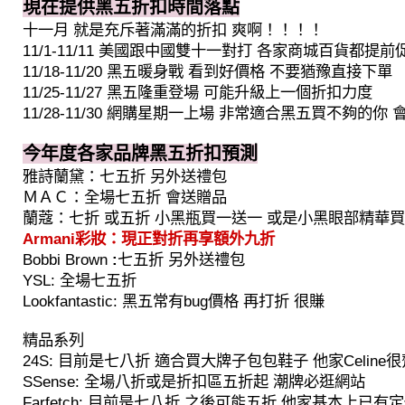
現在提供黑五折扣時間落點
十一月 就是充斥著滿滿的折扣 爽啊！！！！
11/1-11/11 美國跟中國雙十一對打 各家商城百貨都提前
11/18-11/20 黑五暖身戰 看到好價格 不要猶豫直接下單
11/25-11/27 黑五隆重登場 可能升級上一個折扣力度
11/28-11/30 網購星期一上場 非常適合黑五買不夠的你
今年度各家品牌黑五折扣預測
雅詩蘭黛：七五折 另外送禮包
ＭＡＣ：全場七五折 會送贈品
蘭蔻：七折 或五折 小黑瓶買一送一 或是小黑眼部精華
Armani彩妝：現正對折再享額外九折
Bobbi Brown
 :
七五折 另外送禮包
YSL: 全場七五折
Lookfantastic: 黑五常有bug價格 再打折 很賺
精品系列
24S: 目前是七八折 適合買大牌子包包鞋子 他家Celine很
SSense: 全場八折或是折扣區五折起 潮牌必逛網站
Farfetch: 目前是七八折 之後可能五折 他家基本上已有