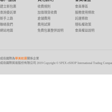
建立新包裹
收費規則
會員專區
查詢委託單
加值理貨收費
服務使用條款
新手上路
倉儲費用
託運條款
聯絡我們
費用試算
隱私權政策
網站地圖
免費包裏整併說明
會員權益說明
成岳國際為
華美航運
關係企業
成岳國際貿易股份有限公司 2019 Copyright © SPEX eSHOP International Trading Company Ltd