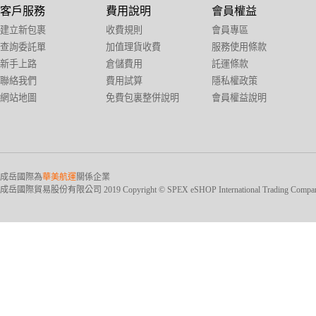
客戶服務
費用說明
會員權益
建立新包裹
收費規則
會員專區
查詢委託單
加值理貨收費
服務使用條款
新手上路
倉儲費用
託運條款
聯絡我們
費用試算
隱私權政策
網站地圖
免費包裏整併說明
會員權益說明
成岳國際為
華美航運
關係企業
成岳國際貿易股份有限公司 2019 Copyright © SPEX eSHOP International Trading Company Ltd