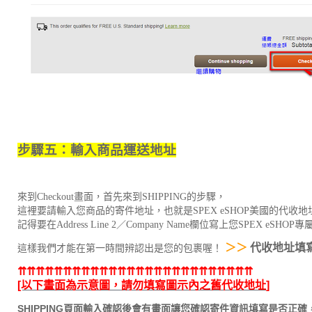
步驟五：輸入商品運送地址
來到Checkout畫面，首先來到SHIPPING的步驟，
這裡要請輸入您商品的寄件地址，也就是SPEX eSHOP美國的代收地
記得要在Address Line 2／Company Name欄位寫上您SPEX eSH
＞＞ 
代收地址填
這樣我們才能在第一時間辨認出是您的包裹喔！
⇈⇈⇈⇈⇈⇈⇈⇈⇈⇈⇈⇈⇈⇈⇈⇈⇈⇈⇈⇈⇈⇈⇈⇈⇈⇈
[以下畫面為示意圖，請勿填寫圖示內之舊代收地址
]
SHIPPING頁面輸入確認後會有畫面讓您確認寄件資訊填寫是否正確