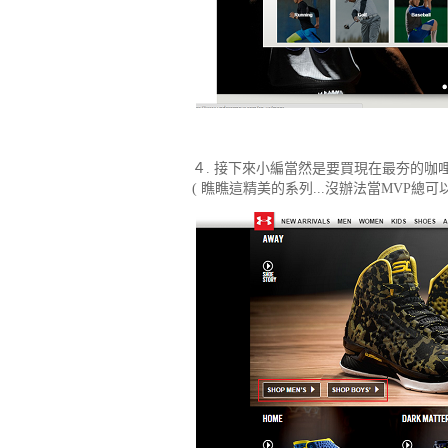
４. 接下來小編當然是要買現在最夯的咖哩小
( 瞧瞧這精美的系列...沒辦法當MVP總可