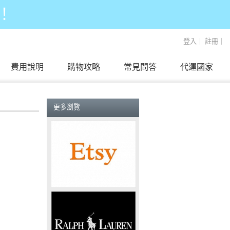
！
登入
｜
註冊
｜
費用說明
購物攻略
常見問答
代運國家
更多瀏覽