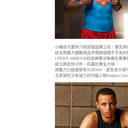
小編這次要來介紹這個品牌之前，要先來
這支將龐大運動用品市場殺個措手不及的
UNDER ARMOUR的品牌專注執著在
成立將近快20年，在最近聲名大噪，
其戰力已經威脅到ADIDAS，甚至老大哥
尤其現在又有強力的刊版人物Stephen 