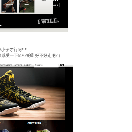
子才行阿!!!!
以感受一下MVP的鞋好不好走吧? )