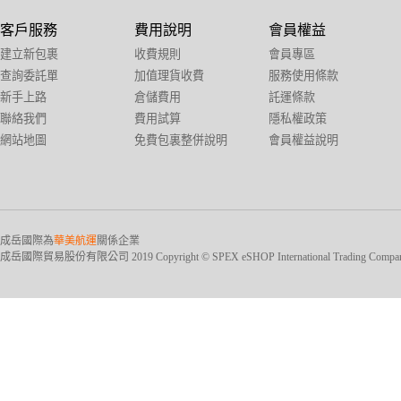
客戶服務
費用說明
會員權益
建立新包裹
收費規則
會員專區
查詢委託單
加值理貨收費
服務使用條款
新手上路
倉儲費用
託運條款
聯絡我們
費用試算
隱私權政策
網站地圖
免費包裏整併說明
會員權益說明
成岳國際為
華美航運
關係企業
成岳國際貿易股份有限公司 2019 Copyright © SPEX eSHOP International Trading Company Ltd