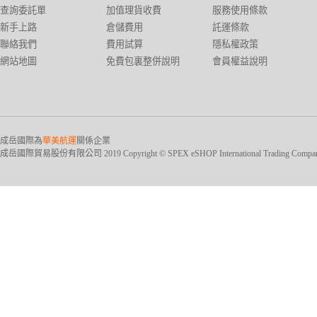
查詢委託單
加值理貨收費
服務使用條款
新手上路
倉儲費用
託運條款
聯絡我們
費用試算
隱私權政策
網站地圖
免費包裏整併說明
會員權益說明
成岳國際為
華美航運
關係企業
成岳國際貿易股份有限公司 2019 Copyright © SPEX eSHOP International Trading Company Ltd