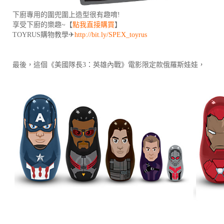
下廚專用的圍兜圍上造型很有趣唷!
享受下廚的樂趣~【
點我直接購買
】
TOYRUS購物教學✈
http://bit.ly/SPEX_toyrus
最後，這個《美國隊長3：英雄內戰》電影限定款俄羅斯娃娃，