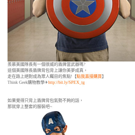
羨慕美國隊長有一個很威的盾牌當武器嗎?
這個美國隊長盾牌背包背上讓你美夢成真，
走在路上絕對成為眾人矚目的焦點!【
點我直接購買
】
Think Geek購物教學✈
http://bit.ly/SPEX_tg
如果覺得只背上盾牌背包氣勢不夠的話，
那就穿上整套的服裝吧~