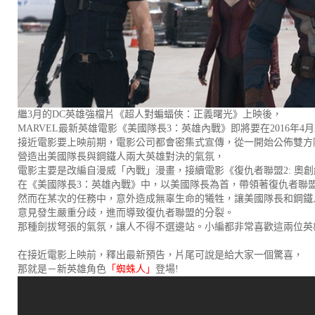
繼3月的DC英雄強檔片《超人對蝙蝠俠：正義曙光》上映後，
MARVEL最新英雄電影《美國隊長3：英雄內戰》即將要在2016年4月
接近電影要上映前期，電影公司都會密集式宣傳，從一開始公佈雙方
營造出美國隊長與鋼鐵人兩大英雄對決的氣氛，
電影主要是改編自漫威「內戰」漫畫，接續電影《復仇者聯盟2: 奧
在《美國隊長3：英雄內戰》中，以美國隊長為首，帶領著復仇者聯
然而在某次的任務中，意外造成無辜生命的犧牲，讓美國隊長和鋼鐵
意見發生嚴重分歧，進而導致復仇者聯盟的分裂。
那種劍拔弩張的氣氛，讓人不得不選邊站。小編都非常喜歡這兩位英
在接近電影上映前，釋出最新預告，片尾可說是給大家一個驚喜，
那就是－新英雄角色
「蜘蛛人」
登場!