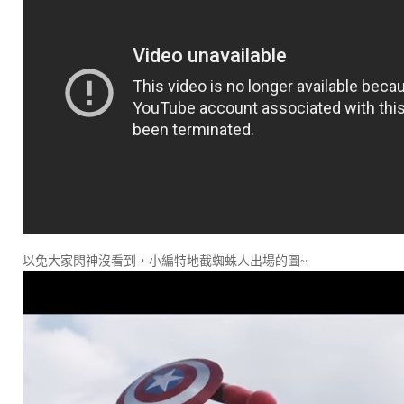
以免大家閃神沒看到，小編特地截蜘蛛人出場的圖~