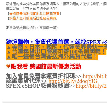
最外層的娃娃分為美國隊長及鋼鐵人，接著內層的人物依序出現，很
這算是迪士尼官方預先的小劇透吧?!
【
美國隊長派別俄羅斯娃娃點我購買
】
【
鋼鐵人派別俄羅斯娃娃點我購買
】
那身為英雄粉絲的你，支持哪一邊?
跨境購物，集貨代運首選，就找SPEX e
▲美國、日本、韓國，代運業界最快一
▲台灣集貨出口服務可寄100多個國家！
▲唯一經營台灣寄送海外集貨代運！
點我看 美國館最新優惠活動
加入會員免費拿運費折扣碼>>
http://bit
認識集貨代運>>
http://bit.ly/2doqYiG
SPEX eSHOP臉書粉絲團
>>
http://bit.l