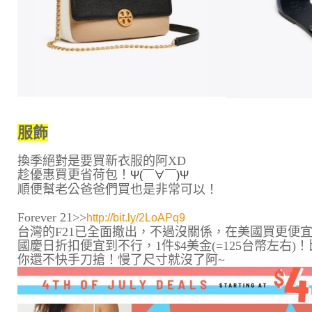
服飾
換季絕對是要買新衣服的阿XD
趁優惠買更省荷包！
Ψ(￣∀￣)Ψ
順便幫老公爸爸們買也是非常可以！
Forever 21>>
http://bit.ly/2LoAPq9
台灣的F21已全面撤出，不過沒關係，在美國買更便
國慶日折扣便宜到不行，1件$4美金(=125台幣左右
你還不快手刀搶！慢了尺寸就沒了阿~