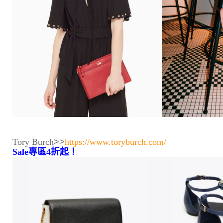
Tory Burch
>>
https://www.toryburch.com/
Sale專區4折起！