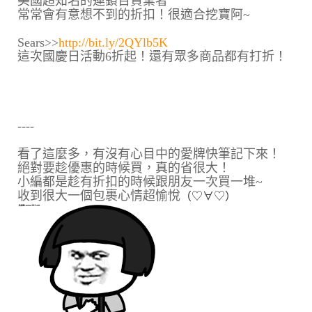
美國超知名的連鎖百貨業者
常常會有意想不到的折扣！很適合挖寶阿~
Sears>>
http://bit.ly/2QYlb5K
這次國慶日活動6折起！還有眾多商品都有打折！
----
看了這麼多，有沒有心目中的愛牌快筆記下來！
絕對要趁優惠的時候買，真的省很大！
小編都是趁有折扣的時候跟朋友一次買一堆~
收到很大一個包裹心情超愉悅
（♡∀♡）