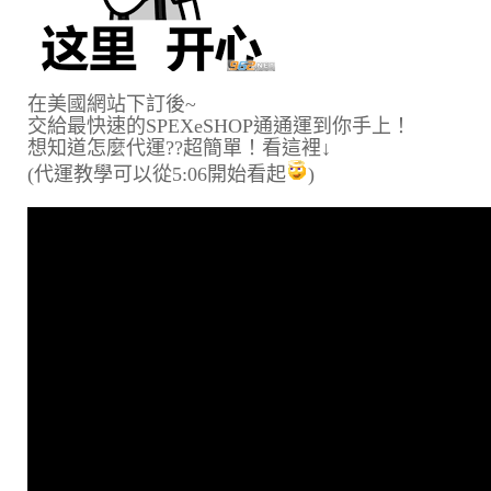
在美國網站下訂後~
交給最快速的SPEXeSHOP通通運到你手上！
想知道怎麼代運??超簡單！看這裡↓
(代運教學可以從
5:06
開始看起
)