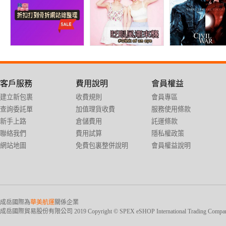
客戶服務
費用說明
會員權益
建立新包裹
收費規則
會員專區
查詢委託單
加值理貨收費
服務使用條款
新手上路
倉儲費用
託運條款
聯絡我們
費用試算
隱私權政策
網站地圖
免費包裏整併說明
會員權益說明
成岳國際為
華美航運
關係企業
成岳國際貿易股份有限公司 2019 Copyright © SPEX eSHOP International Trading Company Ltd