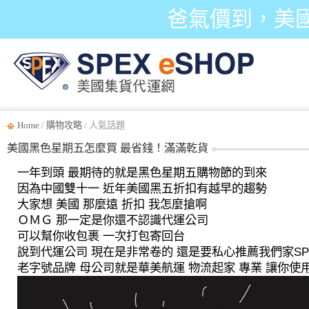
爸氣價到，美
Home
/
購物攻略
/ 人氣話題
美國黑色星期五怎麼買 最省錢！滿滿乾貨
一年到頭 最期待的就是黑色星期五購物節的到來
因為中國雙十一 近年美國黑五折扣有越早的趨勢
大家想 美國 那麼遠 折扣 我怎麼搶啊
ＯＭＧ 那一定是你還不認識代運公司
可以幫你收包裹 一次打包寄回台
說到代運公司 現在是非常卷的 還是要私心推薦我們家SPE
老字號品牌 母公司就是華美航運 物流起家 專業 讓你使