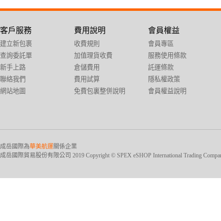
客戶服務
費用說明
會員權益
建立新包裹
收費規則
會員專區
查詢委託單
加值理貨收費
服務使用條款
新手上路
倉儲費用
託運條款
聯絡我們
費用試算
隱私權政策
網站地圖
免費包裏整併說明
會員權益說明
成岳國際為
華美航運
關係企業
成岳國際貿易股份有限公司 2019 Copyright © SPEX eSHOP International Trading Company Ltd