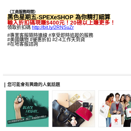
（工商服務時間）
黑色星期五-SPEXeSHOP 為你精打細算
輸入折扣碼現賺$400元！20磅以上賺更多！
領取折扣碼
http://bit.ly/2RNSuZr
#專業客服隨時連線 #享受即時追蹤的服務
#美國購物 #優惠折扣 #2-4工作天到貨
#在地客服諮詢
您可能會有興趣的人氣話題