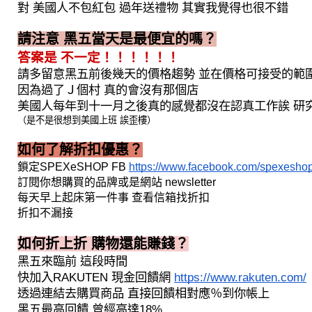
對 美國人不包紅包 過年送禮物 其實我覺得也很不錯
請注意 黑五當天是最便宜的嗎？
答案是 不一定！！！！！！
請多留意黑五前後幾天的價格趨勢 並在價格可接受的範
因為過了Ｊ個村 真的會沒有那個店
美國人每年到十一月之後真的感覺都沒在認真工作誒 研
（是不是很想到美國上班 誒歪樓）
如何了解折扣優惠？
鎖定SPEXeSHOP FB 
https://www.facebook.com/spexeshop
訂閱你想購買的品牌或是網站 newsletter
每天早上起床第一件事 查看信箱找折扣
折扣不漏接
如何折上折 購物還能賺錢？
黑五來臨前 這段時間 
快加入RAKUTEN 現金回饋網 
https://www.rakuten.com/
透過連結去購買商品 直接回饋相對應％到你帳上
黑五最高回饋 曾經高達18%