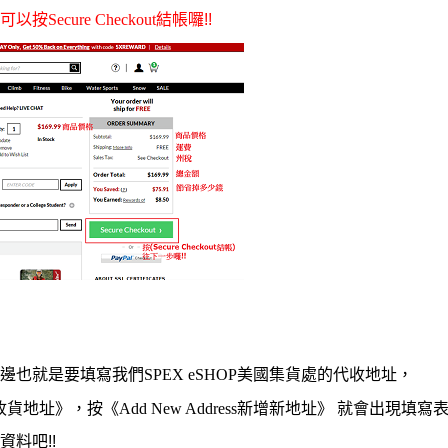
可以按
Secure Checkout
結帳囉
!!
邊也就是要填寫我們
SPEX eSHOP
美國集貨處的代收地址，
收貨地址
》，
按
《
Add New Address
新增新地址
》
就會出現填寫
資料吧
!!