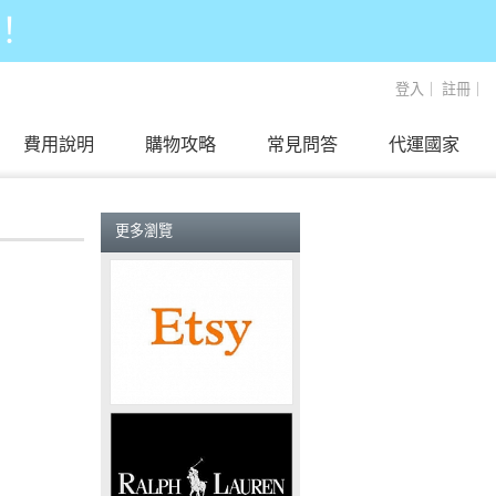
！
登入
｜
註冊
｜
費用說明
購物攻略
常見問答
代運國家
更多瀏覽