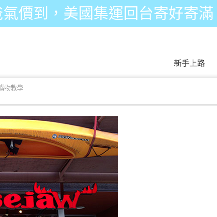
爸氣價到，美國集運回台寄好寄滿
新手上路
aw購物教學