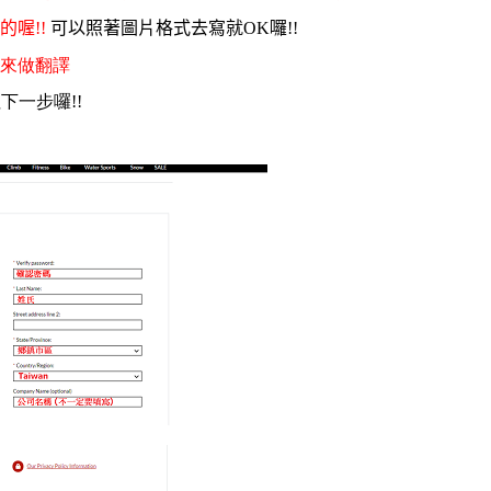
的喔
!!
可以照著圖片格式去寫就
OK
囉
!!
來做翻譯
下一步囉!!