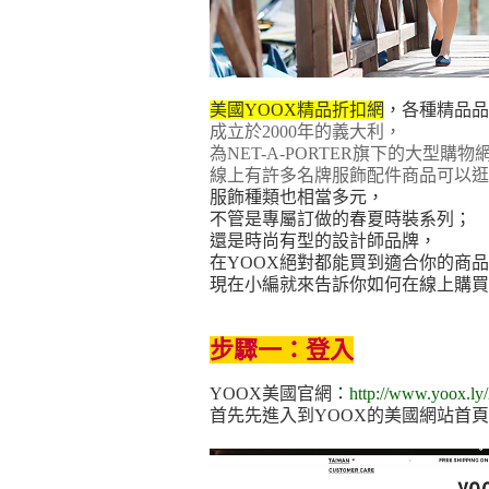
美國YOOX精品折扣網
，各種精品品
成立於2000年的義大利，
為NET-A-PORTER旗下的大型購物
線上有許多名牌服飾配件商品可以逛
服飾種類也相當多元，
不管是專屬訂做的春夏時裝系列；
還是時尚有型的設計師品牌，
在YOOX絕對都能買到適合你的商
現在小編就來告訴你如何在線上購買美
步驟一：登入
YOOX美國官網：
http://www.yoox.l
首先先進入到YOOX的美國網站首