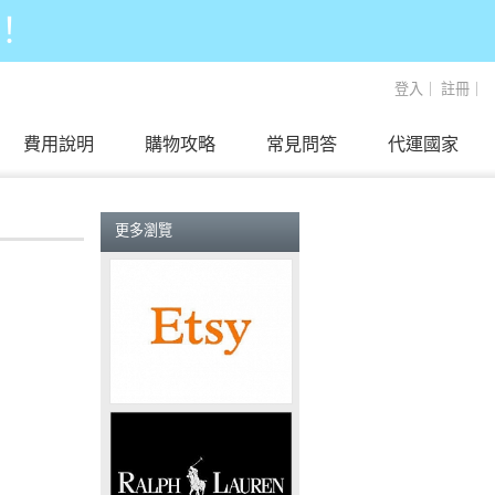
！
登入
｜
註冊
｜
費用說明
購物攻略
常見問答
代運國家
更多瀏覽