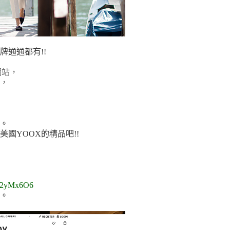
牌通通都有!!
網站，
，
品。
國YOOX的精品吧!!
y/2yMx6O6
頁。