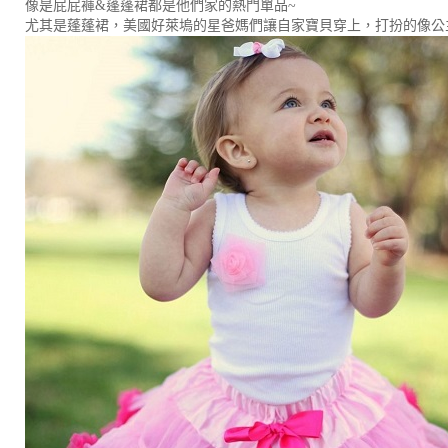
像是屁屁褲&蓬蓬裙都是他們家的熱門單品~
尤其是蓬蓬裙，美國好萊塢的星爸媽們讓自家寶貝穿上，打扮的像公