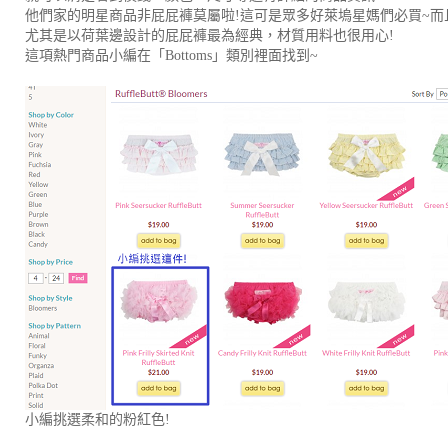
他們家的明星商品非屁屁褲莫屬啦!這可是眾多好萊塢星媽們必買~而且
尤其是以荷葉邊設計的屁屁褲最為經典，材質用料也很用心!
這項熱門商品小編在「Bottoms」類別裡面找到~
小編挑選柔和的粉紅色!