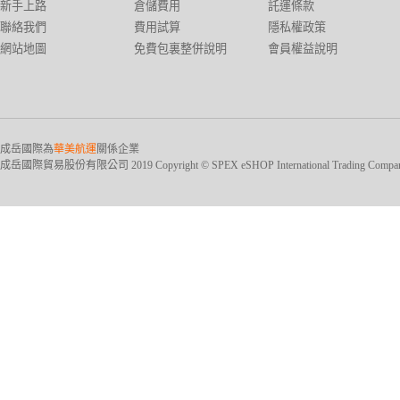
新手上路
倉儲費用
託運條款
聯絡我們
費用試算
隱私權政策
網站地圖
免費包裏整併說明
會員權益說明
成岳國際為
華美航運
關係企業
成岳國際貿易股份有限公司 2019 Copyright © SPEX eSHOP International Trading Company Ltd