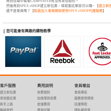
再到信箱中看看CAMPSAVER有沒有寄信給你。
然後再到SPEX eSHOP建立新包裹，填寫委託單就可以囉~ 【
建立新
還不是會員嗎？【
點我加入會員開始使用SPEX eSHOP代運服務
】
您可能會有興趣的購物教學
客戶服務
費用說明
會員權益
建立新包裹
收費規則
會員專區
查詢委託單
加值理貨收費
服務使用條款
新手上路
倉儲費用
託運條款
聯絡我們
費用試算
隱私權政策